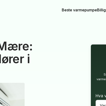
Beste varmepumpe
Bill
Mære:
ører i
S
varmep
Hva v