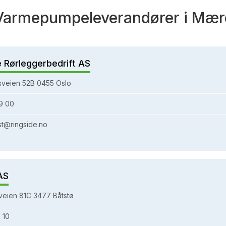
Varmepumpeleverandører i Mær
e Rørleggerbedrift AS
sveien 52B 0455 Oslo
9 00
st@ringside.no
AS
eien 81C 3477 Båtstø
 10