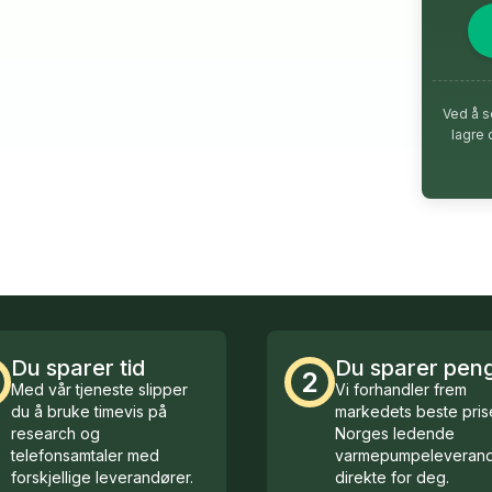
Ved å s
lagre 
Du sparer tid
Du sparer pen
2
Med vår tjeneste slipper
Vi forhandler frem
du å bruke timevis på
markedets beste prise
research og
Norges ledende
telefonsamtaler med
varmepumpeleverand
forskjellige leverandører.
direkte for deg.