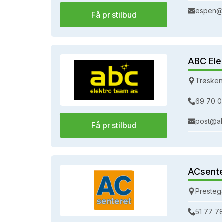
espen@
Få pristilbud
ABC Ele
Trøsken
69 70 0
post@a
Få pristilbud
ACsent
Presteg
51 77 7