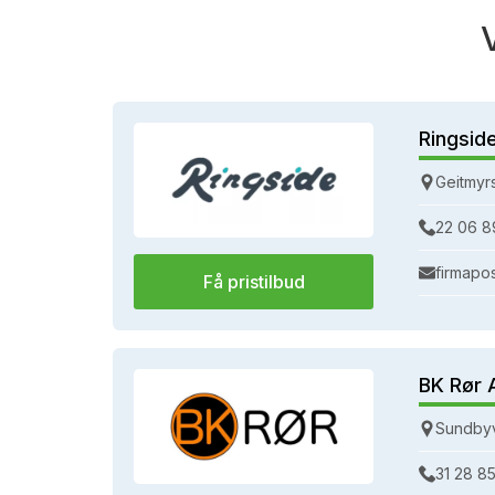
Ringsid
Geitmyr
22 06 8
firmapo
Få pristilbud
BK Rør 
Sundbyv
31 28 85