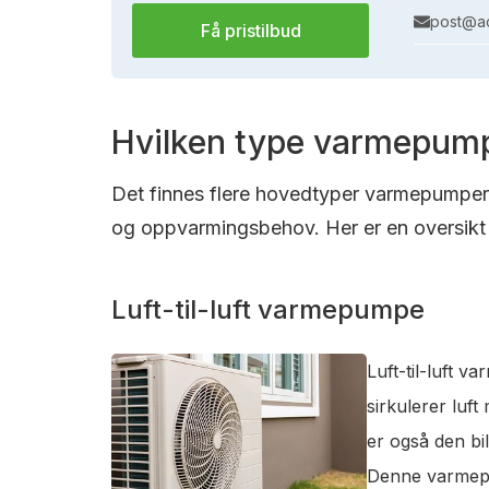
post@ac
Få pristilbud
Hvilken type varmepump
Det finnes flere hovedtyper varmepumper s
og oppvarmingsbehov. Her er en oversikt 
Luft-til-luft varmepumpe
Luft-til-luft 
sirkulerer luf
er også den bi
Denne varmepum