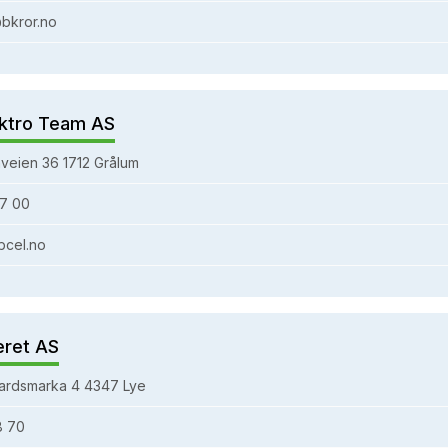
bkror.no
ktro Team AS
veien 36 1712 Grålum
7 00
bcel.no
eret AS
ardsmarka 4 4347 Lye
8 70