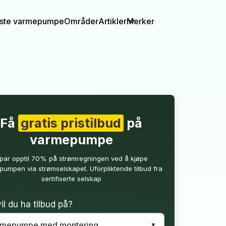
igste varmepumpe
Områder
Artikler
Merker
Få
gratis pristilbud
på
varmepumpe
par opptil 70% på strømregningen ved å kjøpe
umpen via strømselskapet. Uforpliktende tilbud fra
sertifiserte selskap
il du ha tilbud på?