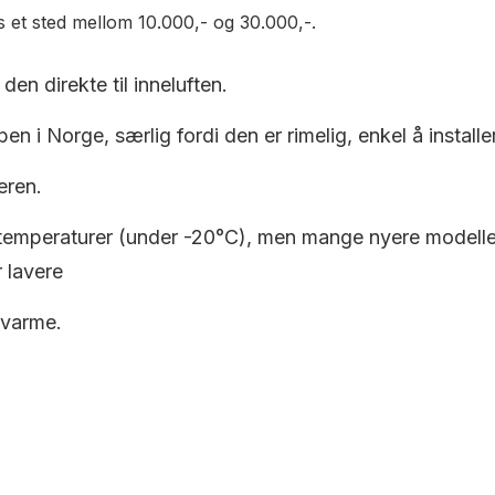
is et sted mellom 10.000,- og 30.000,-.
den direkte til inneluften.
en i Norge, særlig fordi den er rimelig, enkel å installe
eren.
 temperaturer (under -20°C), men mange nyere modeller e
 lavere
 varme.