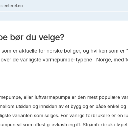
senteret.no
e bør du velge?
om er aktuelle for norske boliger, og hvilken som er 
over de vanligste varmepumpe-typene i Norge, med fo
varmepumpe, eller luftvarmepumpe er den mest populære va
t mellom utsiden og innsiden av et bygg og er både enkel og
lligste varianten som selges. For vanlige forbrukere er en 
pen vil som oftest gi avkastning ift. Strømforbruk i løpet 