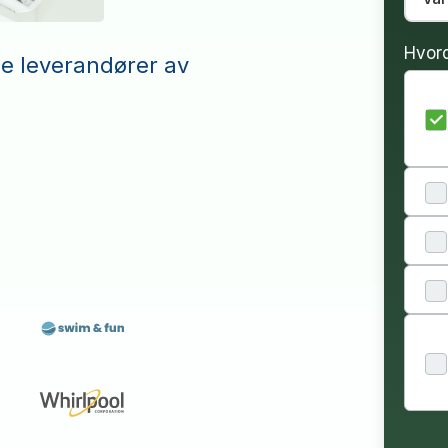
Hvor
le leverandører av