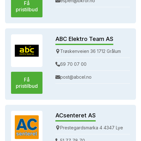
espen@bkror.no
Få
pristilbud
ABC Elektro Team AS
Trøskenveien 36 1712 Grålum
69 70 07 00
post@abcel.no
Få
pristilbud
ACsenteret AS
Prestegardsmarka 4 4347 Lye
51 77 78 70