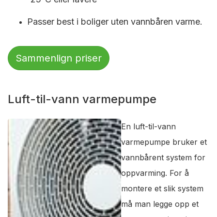
Passer best i boliger uten vannbåren varme.
Sammenlign priser
Luft-til-vann varmepumpe
En luft-til-vann
varmepumpe bruker et
vannbårent system for
oppvarming. For å
montere et slik system
må man legge opp et