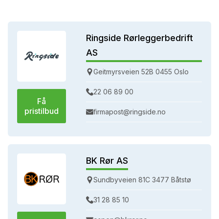
Ringside Rørleggerbedrift
AS
Geitmyrsveien 52B 0455 Oslo
22 06 89 00
Få
pristilbud
firmapost@ringside.no
BK Rør AS
Sundbyveien 81C 3477 Båtstø
31 28 85 10