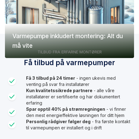
Varmepumpe inkludert montering: Alt du
må vite
TILBUD FRA ERFARNE MONTØRER
Få tilbud på varmepumper
Få 3 tilbud på 24 timer
- ingen ukevis med
venting på svar fra installatører
Kun kvalitetssikrede partnere
- alle våre
installatører er sertifiserte og har dokumentert
erfaring
Spar opptil 40% på strømregningen
- vi finner
den mest energieffektive løsningen for ditt hjem
Personlig rådgiver følger deg
- fra første kontakt
til varmepumpen er installert og i drift