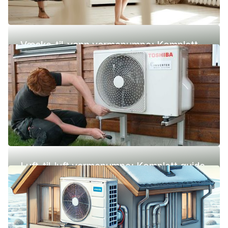
Væske-til-vann varmepumpe: Komplett
guide (pris, fordeler og ulemper)
Luft-til-luft varmepumpe: Komplett guide
(pris, fordeler og ulemper)