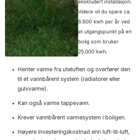
ekskludert installasjon.
Videre vil du spare ca.
8.800 kwh per år ved
et utgangspunkt på en
bolig som bruker
25.000 kwh.
Henter varme fra uteluften og overfører den
til et vannbårent system (radiatorer eller
gulvvarme).
Kan også varme tappevann.
Krever vannbårent varmesystem i boligen.
Høyere investeringskostnad enn luft-til-luft,