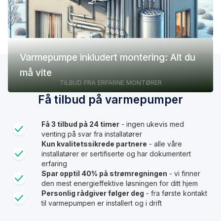
Varmepumpe inkludert montering: Alt du
må vite
TILBUD FRA ERFARNE MONTØRER
Få tilbud på varmepumper
Få 3 tilbud på 24 timer
- ingen ukevis med
venting på svar fra installatører
Kun kvalitetssikrede partnere
- alle våre
installatører er sertifiserte og har dokumentert
erfaring
Spar opptil 40% på strømregningen
- vi finner
den mest energieffektive løsningen for ditt hjem
Personlig rådgiver følger deg
- fra første kontakt
til varmepumpen er installert og i drift