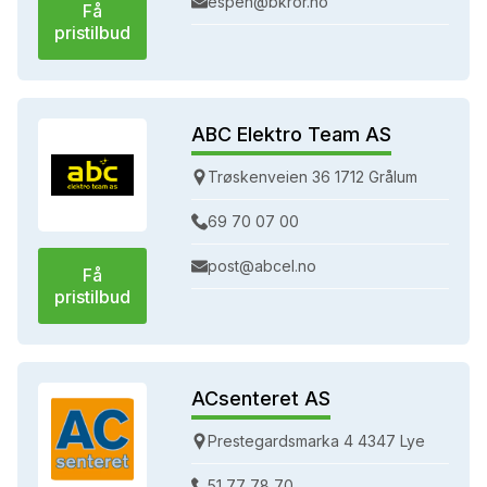
espen@bkror.no
Få
pristilbud
ABC Elektro Team AS
Trøskenveien 36 1712 Grålum
69 70 07 00
post@abcel.no
Få
pristilbud
ACsenteret AS
Prestegardsmarka 4 4347 Lye
51 77 78 70