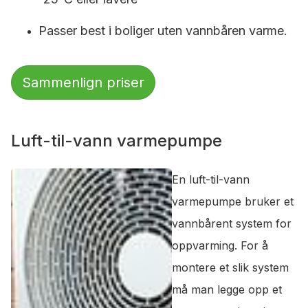
Passer best i boliger uten vannbåren varme.
Sammenlign priser
Luft-til-vann varmepumpe
En luft-til-vann
varmepumpe bruker et
vannbårent system for
oppvarming. For å
montere et slik system
må man legge opp et