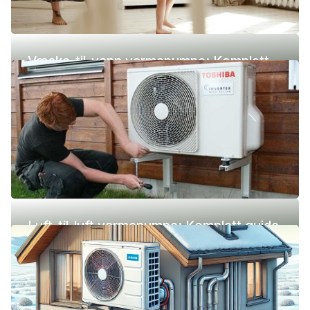
Væske-til-vann varmepumpe: Komplett
guide (pris, fordeler og ulemper)
Luft-til-luft varmepumpe: Komplett guide
(pris, fordeler og ulemper)