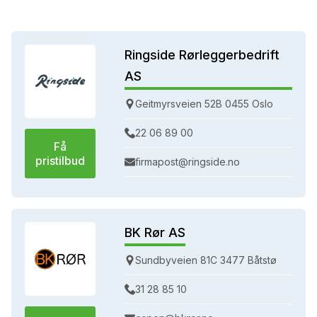
Ringside Rørleggerbedrift
AS
Geitmyrsveien 52B 0455 Oslo
22 06 89 00
Få
pristilbud
firmapost@ringside.no
BK Rør AS
Sundbyveien 81C 3477 Båtstø
31 28 85 10