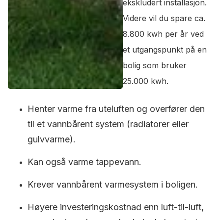
ekskludert installasjon.
Videre vil du spare ca.
8.800 kwh per år ved
et utgangspunkt på en
bolig som bruker
25.000 kwh.
Henter varme fra uteluften og overfører den
til et vannbårent system (radiatorer eller
gulvvarme).
Kan også varme tappevann.
Krever vannbårent varmesystem i boligen.
Høyere investeringskostnad enn luft-til-luft,