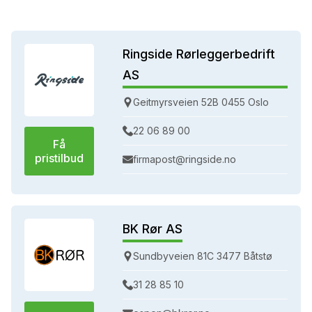
Ringside Rørleggerbedrift
AS
Geitmyrsveien 52B 0455 Oslo
22 06 89 00
Få
pristilbud
firmapost@ringside.no
BK Rør AS
Sundbyveien 81C 3477 Båtstø
31 28 85 10