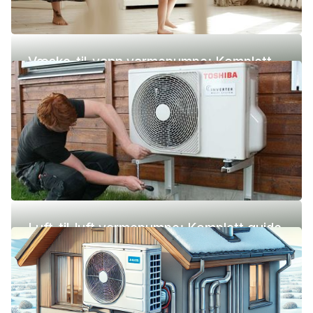
Væske-til-vann varmepumpe: Komplett
guide (pris, fordeler og ulemper)
Luft-til-luft varmepumpe: Komplett guide
(pris, fordeler og ulemper)