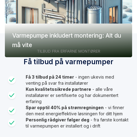
Varmepumpe inkludert montering: Alt du
må vite
TILBUD FRA ERFARNE MONTØRER
Få tilbud på varmepumper
Få 3 tilbud på 24 timer
- ingen ukevis med
venting på svar fra installatører
Kun kvalitetssikrede partnere
- alle våre
installatører er sertifiserte og har dokumentert
erfaring
Spar opptil 40% på strømregningen
- vi finner
den mest energieffektive løsningen for ditt hjem
Personlig rådgiver følger deg
- fra første kontakt
til varmepumpen er installert og i drift