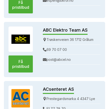
espen@bkror.no
Få
pristilbud
ABC Elektro Team AS
Trøskenveien 36 1712 Grålum
69 70 07 00
post@abcel.no
Få
pristilbud
ACsenteret AS
Prestegardsmarka 4 4347 Lye
51 77 78 70