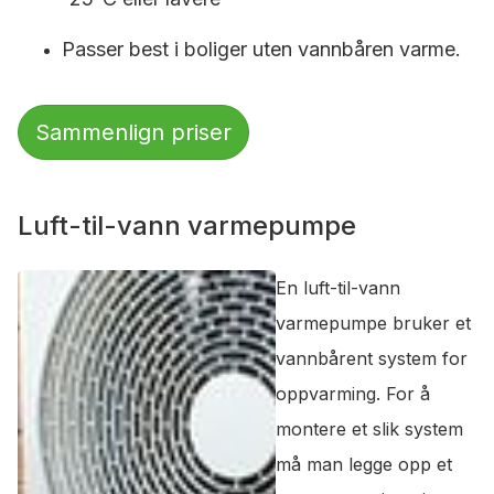
Passer best i boliger uten vannbåren varme.
Sammenlign priser
Luft-til-vann varmepumpe
En luft-til-vann
varmepumpe bruker et
vannbårent system for
oppvarming. For å
montere et slik system
må man legge opp et