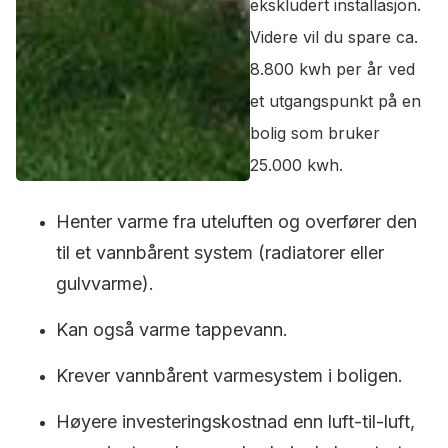
ekskludert installasjon.
Videre vil du spare ca.
8.800 kwh per år ved
et utgangspunkt på en
bolig som bruker
25.000 kwh.
Henter varme fra uteluften og overfører den
til et vannbårent system (radiatorer eller
gulvvarme).
Kan også varme tappevann.
Krever vannbårent varmesystem i boligen.
Høyere investeringskostnad enn luft-til-luft,