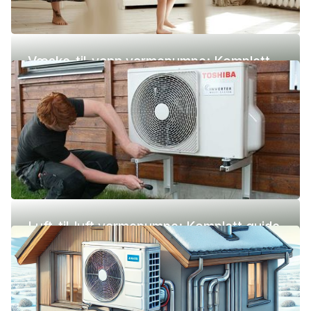
Væske-til-vann varmepumpe: Komplett
guide (pris, fordeler og ulemper)
Luft-til-luft varmepumpe: Komplett guide
(pris, fordeler og ulemper)