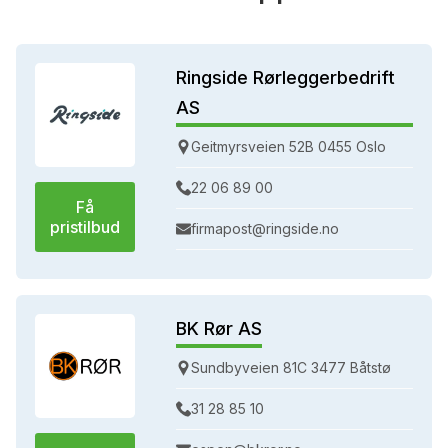
Ringside Rørleggerbedrift
AS
Geitmyrsveien 52B 0455 Oslo
22 06 89 00
Få
pristilbud
firmapost@ringside.no
BK Rør AS
Sundbyveien 81C 3477 Båtstø
31 28 85 10