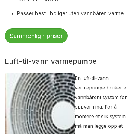
Passer best i boliger uten vannbåren varme.
Sammenlign priser
Luft-til-vann varmepumpe
En luft-til-vann
varmepumpe bruker et
vannbårent system for
oppvarming. For å
montere et slik system
må man legge opp et