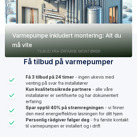
Varmepumpe inkludert montering: Alt du
må vite
TILBUD FRA ERFARNE MONTØRER
Få tilbud på varmepumper
Få 3 tilbud på 24 timer
- ingen ukevis med
venting på svar fra installatører
Kun kvalitetssikrede partnere
- alle våre
installatører er sertifiserte og har dokumentert
erfaring
Spar opptil 40% på strømregningen
- vi finner
den mest energieffektive løsningen for ditt hjem
Personlig rådgiver følger deg
- fra første kontakt
til varmepumpen er installert og i drift