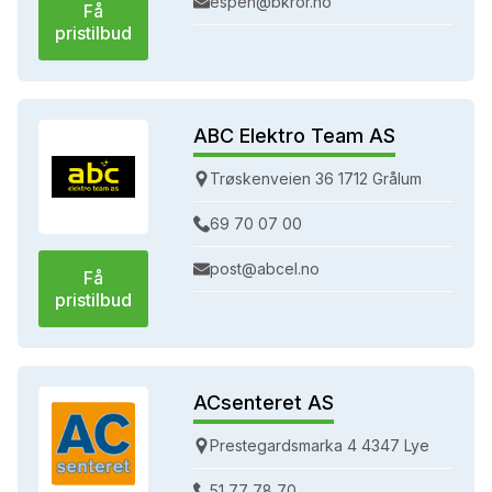
espen@bkror.no
Få
pristilbud
ABC Elektro Team AS
Trøskenveien 36 1712 Grålum
69 70 07 00
post@abcel.no
Få
pristilbud
ACsenteret AS
Prestegardsmarka 4 4347 Lye
51 77 78 70