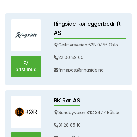
Ringside Rørleggerbedrift
AS
Geitmyrsveien 52B 0455 Oslo
22 06 89 00
Få
pristilbud
firmapost@ringside.no
BK Rør AS
Sundbyveien 81C 3477 Båtstø
31 28 85 10