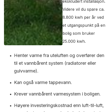
ekskludert installasjon.
Videre vil du spare ca.
8.800 kwh per år ved
et utgangspunkt på en
bolig som bruker
25.000 kwh.
Henter varme fra uteluften og overfører den
til et vannbårent system (radiatorer eller
gulvvarme).
Kan også varme tappevann.
Krever vannbårent varmesystem i boligen.
Høyere investeringskostnad enn luft-til-luft,