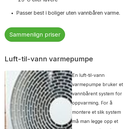
Passer best i boliger uten vannbåren varme.
Sammenlign priser
Luft-til-vann varmepumpe
En luft-til-vann
varmepumpe bruker et
vannbårent system for
oppvarming. For å
montere et slik system
må man legge opp et