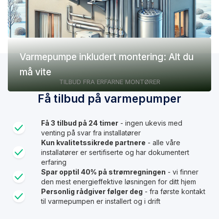
Varmepumpe inkludert montering: Alt du
må vite
TILBUD FRA ERFARNE MONTØRER
Få tilbud på varmepumper
Få 3 tilbud på 24 timer
- ingen ukevis med
venting på svar fra installatører
Kun kvalitetssikrede partnere
- alle våre
installatører er sertifiserte og har dokumentert
erfaring
Spar opptil 40% på strømregningen
- vi finner
den mest energieffektive løsningen for ditt hjem
Personlig rådgiver følger deg
- fra første kontakt
til varmepumpen er installert og i drift