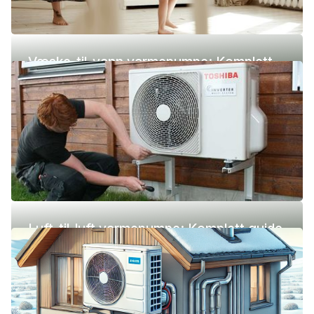
Væske-til-vann varmepumpe: Komplett
guide (pris, fordeler og ulemper)
Luft-til-luft varmepumpe: Komplett guide
(pris, fordeler og ulemper)