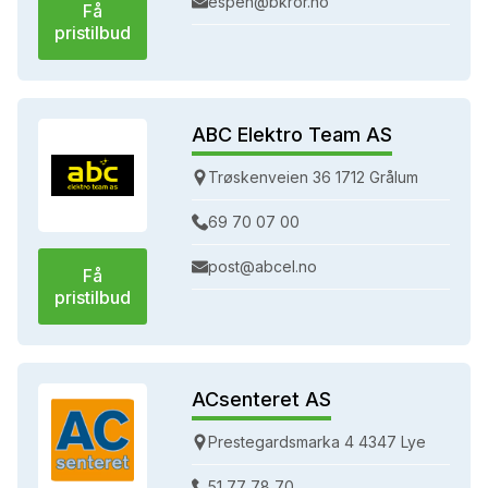
espen@bkror.no
Få
pristilbud
ABC Elektro Team AS
Trøskenveien 36 1712 Grålum
69 70 07 00
post@abcel.no
Få
pristilbud
ACsenteret AS
Prestegardsmarka 4 4347 Lye
51 77 78 70