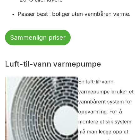
Passer best i boliger uten vannbåren varme.
Sammenlign priser
Luft-til-vann varmepumpe
En luft-til-vann
varmepumpe bruker et
vannbårent system for
oppvarming. For å
montere et slik system
må man legge opp et