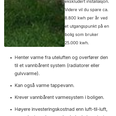
ekskludert installasjon.
Videre vil du spare ca.
8.800 kwh per år ved
et utgangspunkt på en
bolig som bruker
25.000 kwh.
Henter varme fra uteluften og overfører den
til et vannbårent system (radiatorer eller
gulvvarme).
Kan også varme tappevann.
Krever vannbårent varmesystem i boligen.
Høyere investeringskostnad enn luft-til-luft,