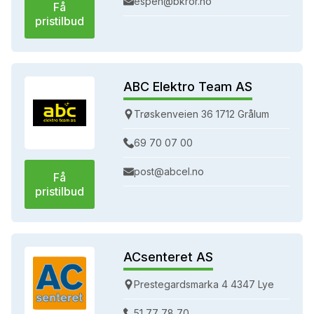
espen@bkror.no
Få
pristilbud
ABC Elektro Team AS
Trøskenveien 36 1712 Grålum
69 70 07 00
post@abcel.no
Få
pristilbud
ACsenteret AS
Prestegardsmarka 4 4347 Lye
51 77 78 70