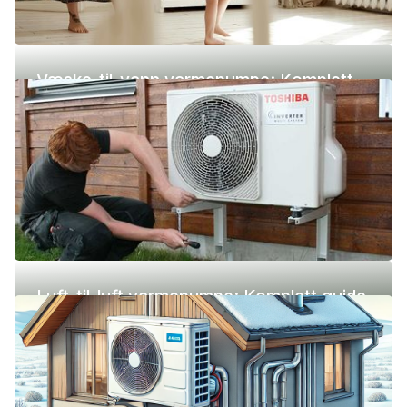
Væske-til-vann varmepumpe: Komplett
guide (pris, fordeler og ulemper)
Luft-til-luft varmepumpe: Komplett guide
(pris, fordeler og ulemper)