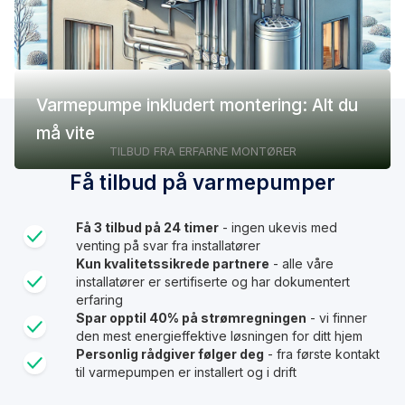
Varmepumpe inkludert montering: Alt du
må vite
TILBUD FRA ERFARNE MONTØRER
Få tilbud på varmepumper
Få 3 tilbud på 24 timer
- ingen ukevis med
venting på svar fra installatører
Kun kvalitetssikrede partnere
- alle våre
installatører er sertifiserte og har dokumentert
erfaring
Spar opptil 40% på strømregningen
- vi finner
den mest energieffektive løsningen for ditt hjem
Personlig rådgiver følger deg
- fra første kontakt
til varmepumpen er installert og i drift