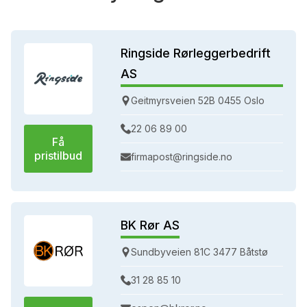
Ringside Rørleggerbedrift
AS
Geitmyrsveien 52B 0455 Oslo
22 06 89 00
Få
pristilbud
firmapost@ringside.no
BK Rør AS
Sundbyveien 81C 3477 Båtstø
31 28 85 10