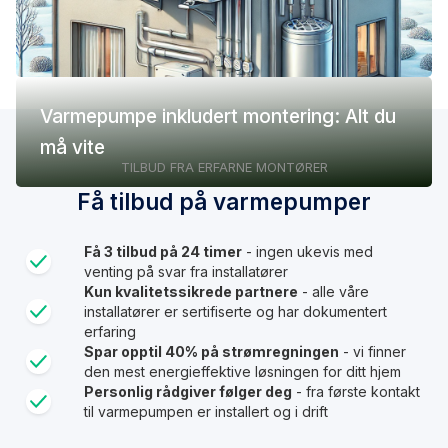
Varmepumpe inkludert montering: Alt du
må vite
TILBUD FRA ERFARNE MONTØRER
Få tilbud på varmepumper
Få 3 tilbud på 24 timer
- ingen ukevis med
venting på svar fra installatører
Kun kvalitetssikrede partnere
- alle våre
installatører er sertifiserte og har dokumentert
erfaring
Spar opptil 40% på strømregningen
- vi finner
den mest energieffektive løsningen for ditt hjem
Personlig rådgiver følger deg
- fra første kontakt
til varmepumpen er installert og i drift