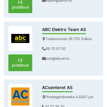
espen@bkror.no
Få
pristilbud
ABC Elektro Team AS
Trøskenveien 36 1712 Grålum
69 70 07 00
post@abcel.no
Få
pristilbud
ACsenteret AS
Prestegardsmarka 4 4347 Lye
51 77 78 70