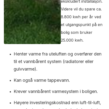
ekskludert installasjon.
Videre vil du spare ca.
8.800 kwh per år ved
et utgangspunkt på en
bolig som bruker
25.000 kwh.
Henter varme fra uteluften og overfører den
til et vannbårent system (radiatorer eller
gulvvarme).
Kan også varme tappevann.
Krever vannbårent varmesystem i boligen.
Høyere investeringskostnad enn luft-til-luft,