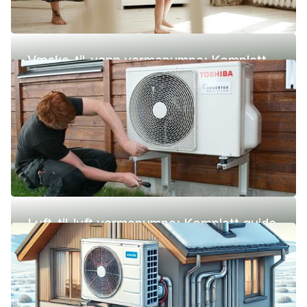
Væske-til-vann varmepumpe: Komplett
guide (pris, fordeler og ulemper)
Luft-til-luft varmepumpe: Komplett guide
(pris, fordeler og ulemper)