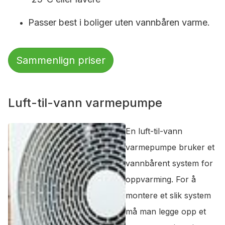
Passer best i boliger uten vannbåren varme.
Sammenlign priser
Luft-til-vann varmepumpe
En luft-til-vann
varmepumpe bruker et
vannbårent system for
oppvarming. For å
montere et slik system
må man legge opp et