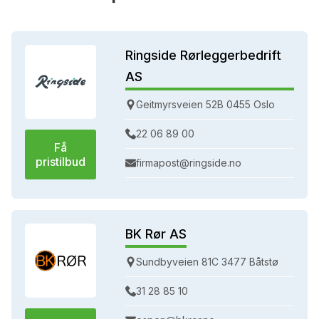
Ringside Rørleggerbedrift
AS
Geitmyrsveien 52B 0455 Oslo
22 06 89 00
Få
pristilbud
firmapost@ringside.no
BK Rør AS
Sundbyveien 81C 3477 Båtstø
31 28 85 10