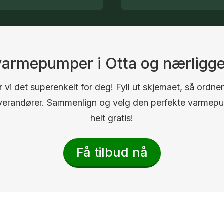
 varmepumper i Otta og nærlig
 vi det superenkelt for deg! Fyll ut skjemaet, så ordner
 leverandører. Sammenlign og velg den perfekte varmep
helt gratis!
Få tilbud nå