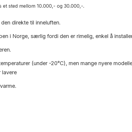
is et sted mellom 10.000,- og 30.000,-.
den direkte til inneluften.
en i Norge, særlig fordi den er rimelig, enkel å installe
eren.
 temperaturer (under -20°C), men mange nyere modeller e
 lavere
 varme.