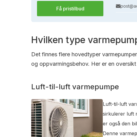
post@ac
Få pristilbud
Hvilken type varmepump
Det finnes flere hovedtyper varmepumper s
og oppvarmingsbehov. Her er en oversikt 
Luft-til-luft varmepumpe
Luft-til-luft 
sirkulerer luf
er også den bi
Denne varmepum