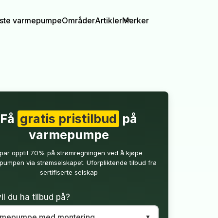
igste varmepumpe
Områder
Artikler
Merker
Få
gratis pristilbud
på
varmepumpe
par opptil 70% på strømregningen ved å kjøpe
umpen via strømselskapet. Uforpliktende tilbud fra
sertifiserte selskap
il du ha tilbud på?