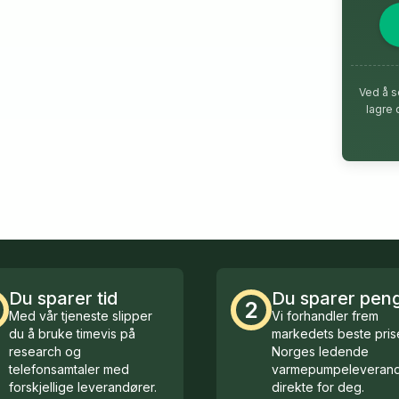
Ved å s
lagre 
Du sparer tid
Du sparer pen
2
Med vår tjeneste slipper
Vi forhandler frem
du å bruke timevis på
markedets beste prise
research og
Norges ledende
telefonsamtaler med
varmepumpeleverand
forskjellige leverandører.
direkte for deg.