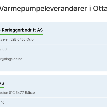
Varmepumpeleverandører i Ott
e Rørleggerbedrift AS
sveien 52B 0455 Oslo
9 00
st@ringside.no
AS
eien 81C 3477 Båtstø
 10