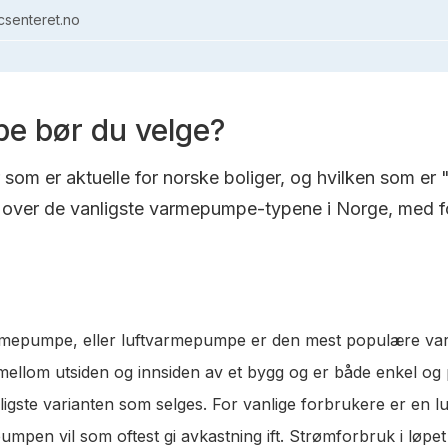
senteret.no
e bør du velge?
om er aktuelle for norske boliger, og hvilken som er 
over de vanligste varmepumpe-typene i Norge, med fo
varmepumpe, eller luftvarmepumpe er den mest populære va
t mellom utsiden og innsiden av et bygg og er både enkel og
lligste varianten som selges. For vanlige forbrukere er en 
pen vil som oftest gi avkastning ift. Strømforbruk i løpet a