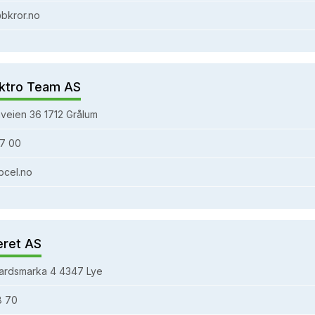
bkror.no
ktro Team AS
veien 36 1712 Grålum
7 00
bcel.no
eret AS
ardsmarka 4 4347 Lye
8 70