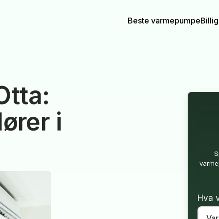
Beste varmepumpe
Bill
tta:
ører i
S
varmep
Hva v