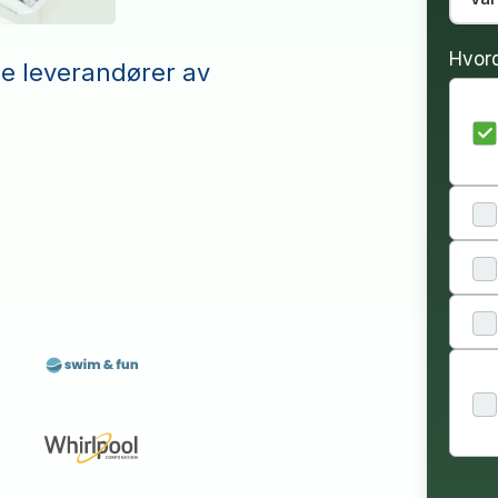
Hvor
le leverandører av