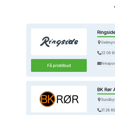
Ringsid
Geitmyr
22 06 8
firmapo
Få pristilbud
BK Rør 
Sundbyv
31 28 85