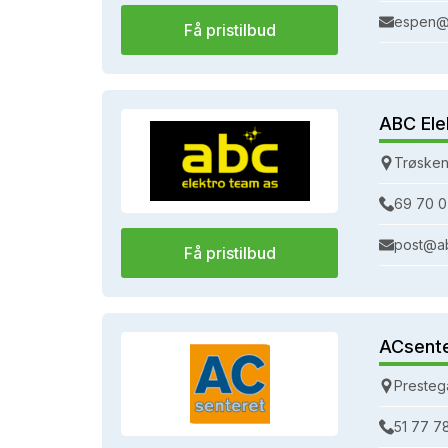
espen@
Få pristilbud
ABC Ele
Trøsken
69 70 0
post@a
Få pristilbud
ACsent
Presteg
51 77 7