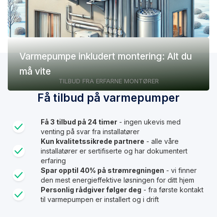
Varmepumpe inkludert montering: Alt du
må vite
TILBUD FRA ERFARNE MONTØRER
Få tilbud på varmepumper
Få 3 tilbud på 24 timer
- ingen ukevis med
venting på svar fra installatører
Kun kvalitetssikrede partnere
- alle våre
installatører er sertifiserte og har dokumentert
erfaring
Spar opptil 40% på strømregningen
- vi finner
den mest energieffektive løsningen for ditt hjem
Personlig rådgiver følger deg
- fra første kontakt
til varmepumpen er installert og i drift