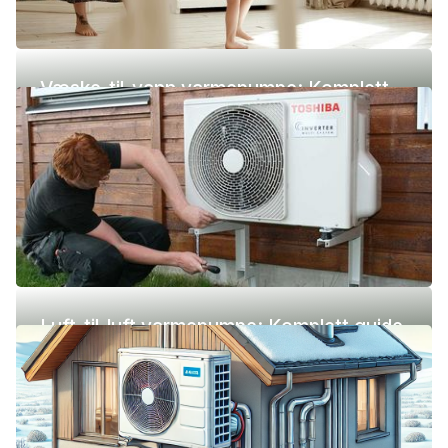
Væske-til-vann varmepumpe: Komplett
guide (pris, fordeler og ulemper)
Luft-til-luft varmepumpe: Komplett guide
(pris, fordeler og ulemper)