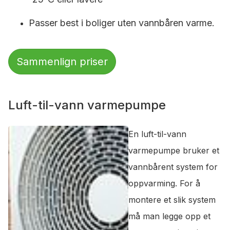
Passer best i boliger uten vannbåren varme.
Sammenlign priser
Luft-til-vann varmepumpe
En luft-til-vann
varmepumpe bruker et
vannbårent system for
oppvarming. For å
montere et slik system
må man legge opp et