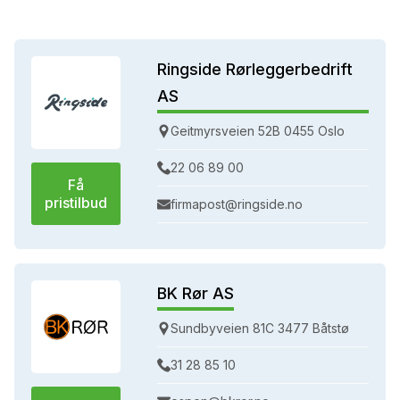
Ringside Rørleggerbedrift
AS
Geitmyrsveien 52B 0455 Oslo
22 06 89 00
Få
pristilbud
firmapost@ringside.no
BK Rør AS
Sundbyveien 81C 3477 Båtstø
31 28 85 10