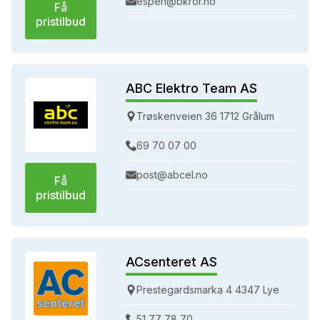
espen@bkror.no
Få
pristilbud
ABC Elektro Team AS
Trøskenveien 36 1712 Grålum
69 70 07 00
post@abcel.no
Få
pristilbud
ACsenteret AS
Prestegardsmarka 4 4347 Lye
51 77 78 70