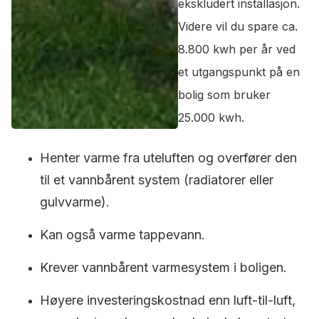
ekskludert installasjon.
Videre vil du spare ca.
8.800 kwh per år ved
et utgangspunkt på en
bolig som bruker
25.000 kwh.
Henter varme fra uteluften og overfører den
til et vannbårent system (radiatorer eller
gulvvarme).
Kan også varme tappevann.
Krever vannbårent varmesystem i boligen.
Høyere investeringskostnad enn luft-til-luft,