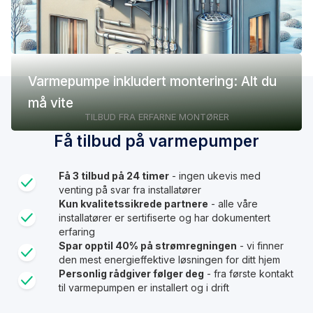
Varmepumpe inkludert montering: Alt du
må vite
TILBUD FRA ERFARNE MONTØRER
Få tilbud på varmepumper
Få 3 tilbud på 24 timer
- ingen ukevis med
venting på svar fra installatører
Kun kvalitetssikrede partnere
- alle våre
installatører er sertifiserte og har dokumentert
erfaring
Spar opptil 40% på strømregningen
- vi finner
den mest energieffektive løsningen for ditt hjem
Personlig rådgiver følger deg
- fra første kontakt
til varmepumpen er installert og i drift