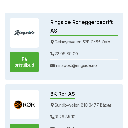
Ringside Rørleggerbedrift
AS
Geitmyrsveien 52B 0455 Oslo
22 06 89 00
Få
pristilbud
firmapost@ringside.no
BK Rør AS
Sundbyveien 81C 3477 Båtstø
31 28 85 10