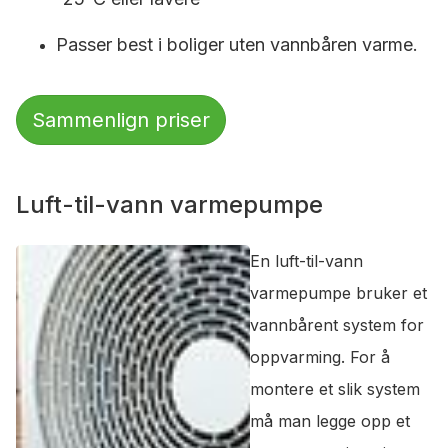
Passer best i boliger uten vannbåren varme.
Sammenlign priser
Luft-til-vann varmepumpe
En luft-til-vann
varmepumpe bruker et
vannbårent system for
oppvarming. For å
montere et slik system
må man legge opp et