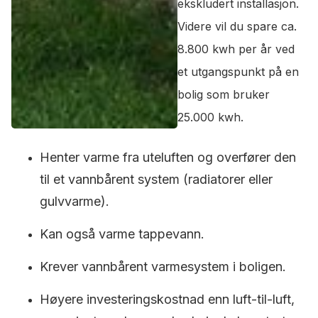
ekskludert installasjon.
Videre vil du spare ca.
8.800 kwh per år ved
et utgangspunkt på en
bolig som bruker
25.000 kwh.
Henter varme fra uteluften og overfører den
til et vannbårent system (radiatorer eller
gulvvarme).
Kan også varme tappevann.
Krever vannbårent varmesystem i boligen.
Høyere investeringskostnad enn luft-til-luft,