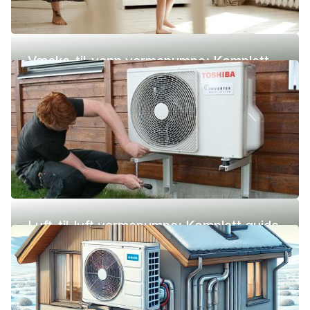
Væske-til-vann varmepumpe: Komplett
guide (pris, fordeler og ulemper)
Luft-til-luft varmepumpe: Komplett guide
(pris, fordeler og ulemper)