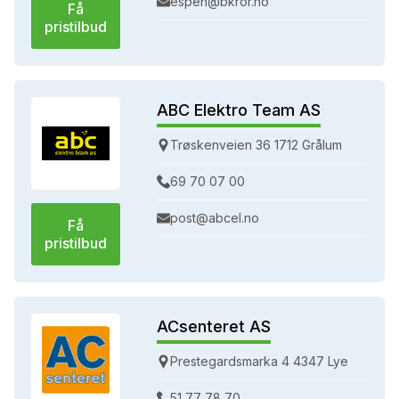
espen@bkror.no
Få
pristilbud
ABC Elektro Team AS
Trøskenveien 36 1712 Grålum
69 70 07 00
post@abcel.no
Få
pristilbud
ACsenteret AS
Prestegardsmarka 4 4347 Lye
51 77 78 70