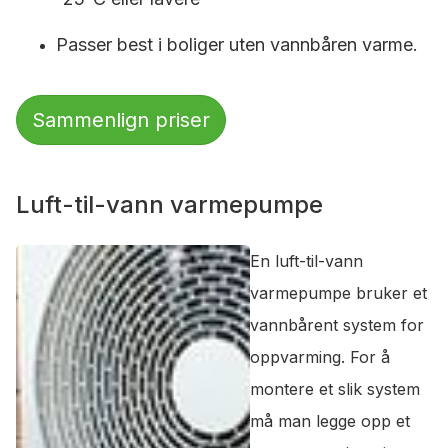
Passer best i boliger uten vannbåren varme.
Sammenlign priser
Luft-til-vann varmepumpe
En luft-til-vann
varmepumpe bruker et
vannbårent system for
oppvarming. For å
montere et slik system
må man legge opp et