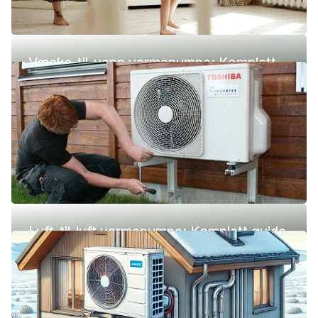
Væske-til-vann varmepumpe: Komplett
guide (pris, fordeler og ulemper)
Luft-til-luft varmepumpe: Komplett guide
(pris, fordeler og ulemper)