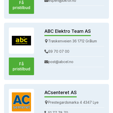
espen@bkror.no
Få
pristilbud
ABC Elektro Team AS
Trøskenveien 36 1712 Grålum
69 70 07 00
post@abcel.no
Få
pristilbud
ACsenteret AS
Prestegardsmarka 4 4347 Lye
51 77 78 70