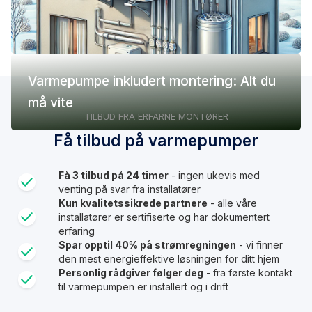
Varmepumpe inkludert montering: Alt du
må vite
TILBUD FRA ERFARNE MONTØRER
Få tilbud på varmepumper
Få 3 tilbud på 24 timer
- ingen ukevis med
venting på svar fra installatører
Kun kvalitetssikrede partnere
- alle våre
installatører er sertifiserte og har dokumentert
erfaring
Spar opptil 40% på strømregningen
- vi finner
den mest energieffektive løsningen for ditt hjem
Personlig rådgiver følger deg
- fra første kontakt
til varmepumpen er installert og i drift