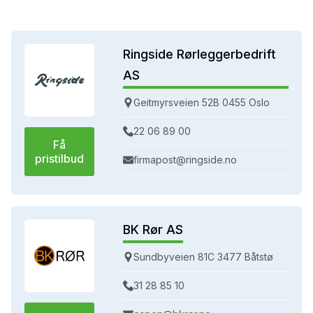
Ringside Rørleggerbedrift
AS
Geitmyrsveien 52B 0455 Oslo
22 06 89 00
Få
pristilbud
firmapost@ringside.no
BK Rør AS
Sundbyveien 81C 3477 Båtstø
31 28 85 10