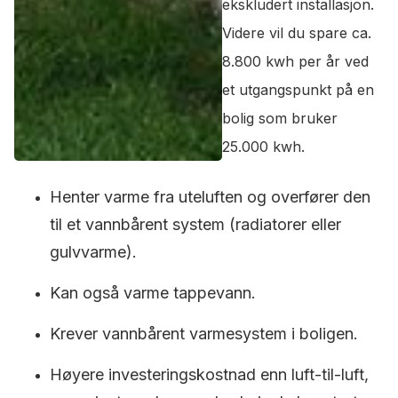
ekskludert installasjon.
Videre vil du spare ca.
8.800 kwh per år ved
et utgangspunkt på en
bolig som bruker
25.000 kwh.
Henter varme fra uteluften og overfører den
til et vannbårent system (radiatorer eller
gulvvarme).
Kan også varme tappevann.
Krever vannbårent varmesystem i boligen.
Høyere investeringskostnad enn luft-til-luft,