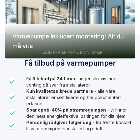
Varmepumpe inkludert montering: Alt du
må vite
TILBUD FRA ERFARNE MONTØRER
Få tilbud på varmepumper
Få 3 tilbud på 24 timer
- ingen ukevis med
venting på svar fra installatører
Kun kvalitetssikrede partnere
- alle våre
installatører er sertifiserte og har dokumentert
erfaring
Spar opptil 40% på strømregningen
- vi finner
den mest energieffektive løsningen for ditt hjem
Personlig rådgiver følger deg
- fra første kontakt
til varmepumpen er installert og i drift