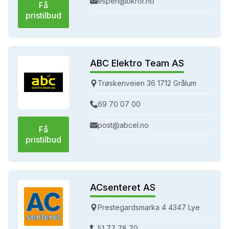
espen@bkror.no
Få
pristilbud
ABC Elektro Team AS
Trøskenveien 36 1712 Grålum
69 70 07 00
post@abcel.no
Få
pristilbud
ACsenteret AS
Prestegardsmarka 4 4347 Lye
51 77 78 70