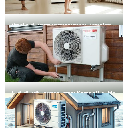
Væske-til-vann varmepumpe: Komplett
guide (pris, fordeler og ulemper)
Luft-til-luft varmepumpe: Komplett guide
(pris, fordeler og ulemper)