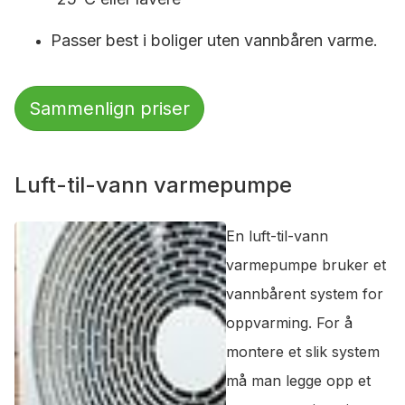
Passer best i boliger uten vannbåren varme.
Sammenlign priser
Luft-til-vann varmepumpe
En luft-til-vann
varmepumpe bruker et
vannbårent system for
oppvarming. For å
montere et slik system
må man legge opp et