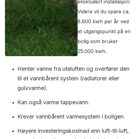
ekskludert installasjon.
Videre vil du spare ca.
8.800 kwh per år ved
et utgangspunkt på en
bolig som bruker
25.000 kwh.
Henter varme fra uteluften og overfører den
til et vannbårent system (radiatorer eller
gulvvarme).
Kan også varme tappevann.
Krever vannbårent varmesystem i boligen.
Høyere investeringskostnad enn luft-til-luft,