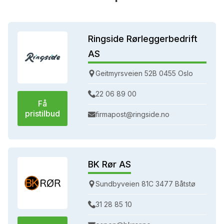
Ringside Rørleggerbedrift
AS
Geitmyrsveien 52B 0455 Oslo
22 06 89 00
Få
pristilbud
firmapost@ringside.no
BK Rør AS
Sundbyveien 81C 3477 Båtstø
31 28 85 10