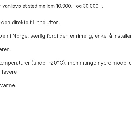
 vanligvis et sted mellom 10.000,- og 30.000,-.
den direkte til inneluften.
en i Norge, særlig fordi den er rimelig, enkel å installe
eren.
 temperaturer (under -20°C), men mange nyere modeller e
 lavere
 varme.