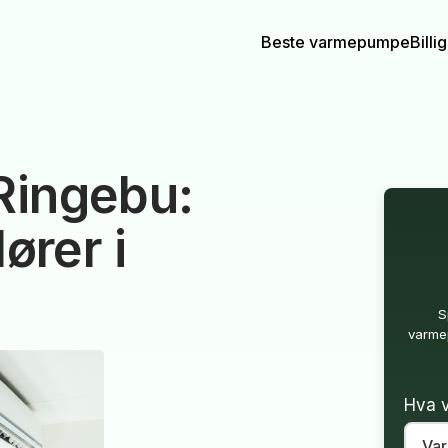
Beste varmepumpe
Bill
ingebu:
ører i
S
varmep
Hva v