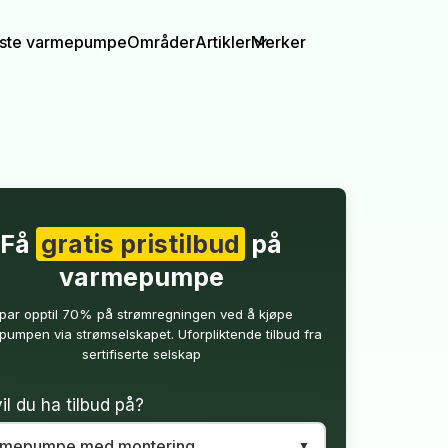
igste varmepumpe
Områder
Artikler
Merker
Få
gratis pristilbud
på
varmepumpe
par opptil 70% på strømregningen ved å kjøpe
umpen via strømselskapet. Uforpliktende tilbud fra
sertifiserte selskap
il du ha tilbud på?