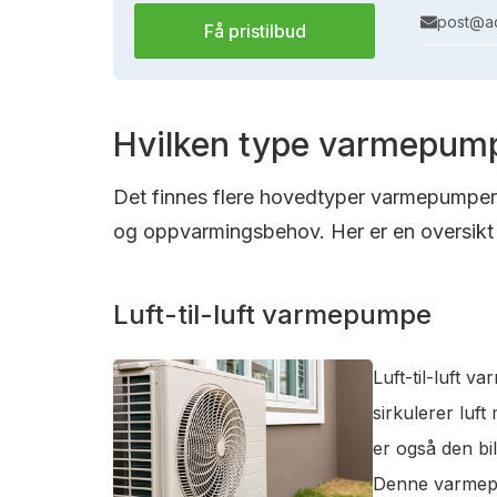
post@ac
Få pristilbud
Hvilken type varmepump
Det finnes flere hovedtyper varmepumper s
og oppvarmingsbehov. Her er en oversikt 
Luft-til-luft varmepumpe
Luft-til-luft 
sirkulerer luf
er også den bi
Denne varmepum