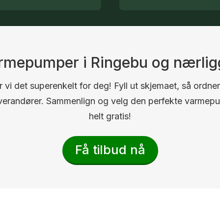
varmepumper i Ringebu og nærli
 vi det superenkelt for deg! Fyll ut skjemaet, så ordner
 leverandører. Sammenlign og velg den perfekte varmep
helt gratis!
Få tilbud nå