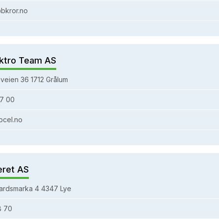
bkror.no
ktro Team AS
veien 36 1712 Grålum
7 00
bcel.no
eret AS
ardsmarka 4 4347 Lye
8 70