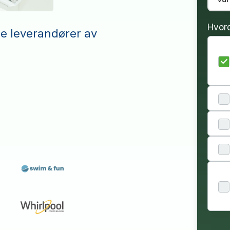
Hvor
le leverandører av