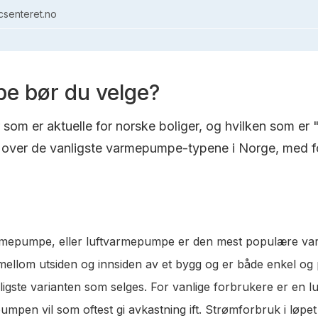
senteret.no
e bør du velge?
om er aktuelle for norske boliger, og hvilken som er 
over de vanligste varmepumpe-typene i Norge, med fo
varmepumpe, eller luftvarmepumpe er den mest populære va
t mellom utsiden og innsiden av et bygg og er både enkel og
lligste varianten som selges. For vanlige forbrukere er en 
pen vil som oftest gi avkastning ift. Strømforbruk i løpet a