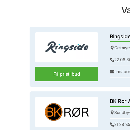
V
Ringsid
Geitmyr
22 06 8
firmapo
Få pristilbud
BK Rør 
Sundbyv
31 28 85