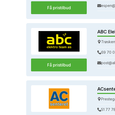
espen@
Få pristilbud
ABC Ele
Trøsken
69 70 0
post@a
Få pristilbud
ACsent
Presteg
51 77 7