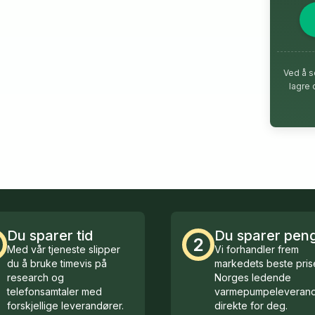
Ved å s
lagre 
Du sparer tid
Du sparer pen
2
Med vår tjeneste slipper
Vi forhandler frem
du å bruke timevis på
markedets beste prise
research og
Norges ledende
telefonsamtaler med
varmepumpeleverand
forskjellige leverandører.
direkte for deg.