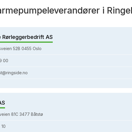
armepumpeleverandører i Ringe
e Rørleggerbedrift AS
sveien 52B 0455 Oslo
9 00
st@ringside.no
AS
eien 81C 3477 Båtstø
 10