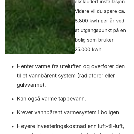
ekskludert installasjon.
Videre vil du spare ca.
8.800 kwh per år ved
et utgangspunkt på en
bolig som bruker
25.000 kwh.
Henter varme fra uteluften og overfører den
til et vannbårent system (radiatorer eller
gulvvarme).
Kan også varme tappevann.
Krever vannbårent varmesystem i boligen.
Høyere investeringskostnad enn luft-til-luft,