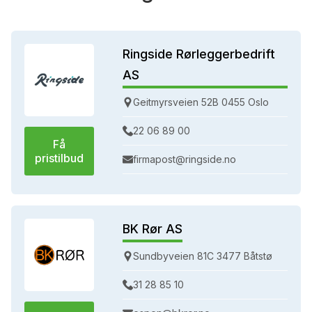
Ringside Rørleggerbedrift
AS
Geitmyrsveien 52B 0455 Oslo
22 06 89 00
Få
pristilbud
firmapost@ringside.no
BK Rør AS
Sundbyveien 81C 3477 Båtstø
31 28 85 10