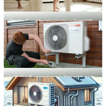
Væske-til-vann varmepumpe: Komplett
guide (pris, fordeler og ulemper)
Luft-til-luft varmepumpe: Komplett guide
(pris, fordeler og ulemper)