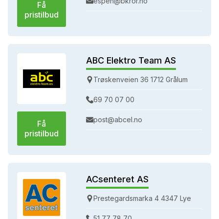
espen@bkror.no
Få
pristilbud
ABC Elektro Team AS
Trøskenveien 36 1712 Grålum
69 70 07 00
post@abcel.no
Få
pristilbud
ACsenteret AS
Prestegardsmarka 4 4347 Lye
51 77 78 70