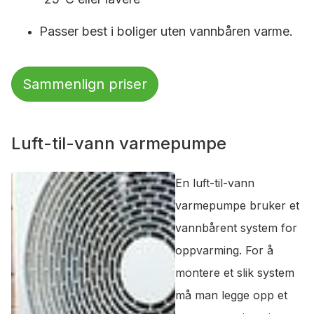
Passer best i boliger uten vannbåren varme.
Sammenlign priser
Luft-til-vann varmepumpe
En luft-til-vann
varmepumpe bruker et
vannbårent system for
oppvarming. For å
montere et slik system
må man legge opp et