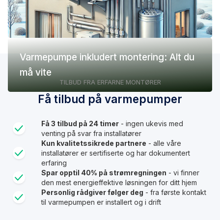
Varmepumpe inkludert montering: Alt du
må vite
TILBUD FRA ERFARNE MONTØRER
Få tilbud på varmepumper
Få 3 tilbud på 24 timer
- ingen ukevis med
venting på svar fra installatører
Kun kvalitetssikrede partnere
- alle våre
installatører er sertifiserte og har dokumentert
erfaring
Spar opptil 40% på strømregningen
- vi finner
den mest energieffektive løsningen for ditt hjem
Personlig rådgiver følger deg
- fra første kontakt
til varmepumpen er installert og i drift