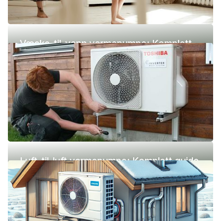
Væske-til-vann varmepumpe: Komplett
guide (pris, fordeler og ulemper)
Luft-til-luft varmepumpe: Komplett guide
(pris, fordeler og ulemper)