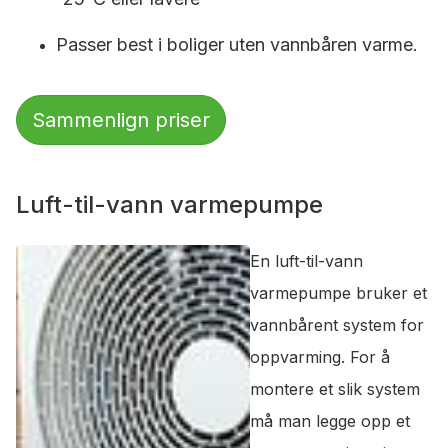
Passer best i boliger uten vannbåren varme.
Sammenlign priser
Luft-til-vann varmepumpe
En luft-til-vann
varmepumpe bruker et
vannbårent system for
oppvarming. For å
montere et slik system
må man legge opp et