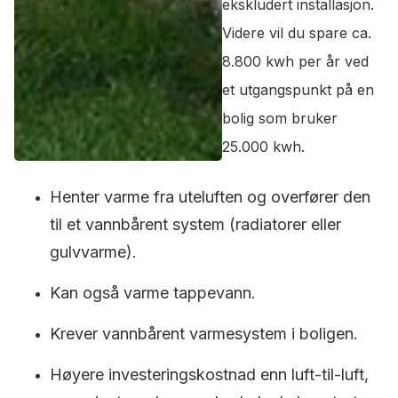
ekskludert installasjon.
Videre vil du spare ca.
8.800 kwh per år ved
et utgangspunkt på en
bolig som bruker
25.000 kwh.
Henter varme fra uteluften og overfører den
til et vannbårent system (radiatorer eller
gulvvarme).
Kan også varme tappevann.
Krever vannbårent varmesystem i boligen.
Høyere investeringskostnad enn luft-til-luft,