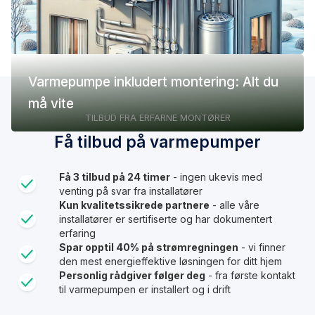
Varmepumpe inkludert montering: Alt du
må vite
TILBUD FRA ERFARNE MONTØRER
Få tilbud på varmepumper
Få 3 tilbud på 24 timer
- ingen ukevis med
venting på svar fra installatører
Kun kvalitetssikrede partnere
- alle våre
installatører er sertifiserte og har dokumentert
erfaring
Spar opptil 40% på strømregningen
- vi finner
den mest energieffektive løsningen for ditt hjem
Personlig rådgiver følger deg
- fra første kontakt
til varmepumpen er installert og i drift