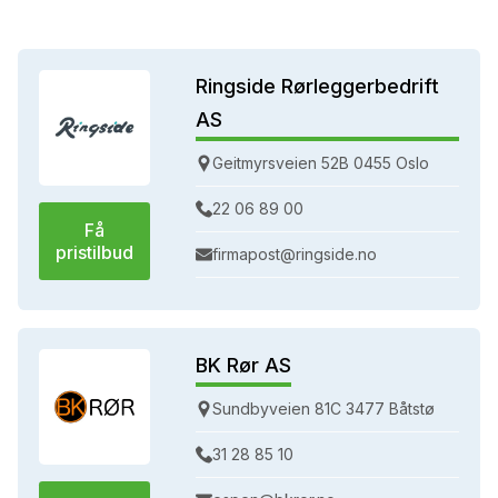
Ringside Rørleggerbedrift
AS
Geitmyrsveien 52B 0455 Oslo
22 06 89 00
Få
pristilbud
firmapost@ringside.no
BK Rør AS
Sundbyveien 81C 3477 Båtstø
31 28 85 10