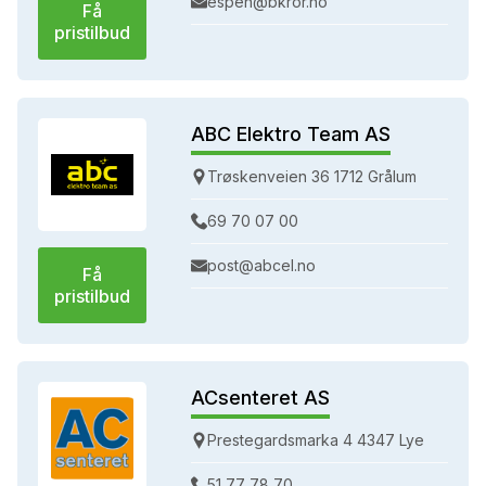
espen@bkror.no
Få
pristilbud
ABC Elektro Team AS
Trøskenveien 36 1712 Grålum
69 70 07 00
post@abcel.no
Få
pristilbud
ACsenteret AS
Prestegardsmarka 4 4347 Lye
51 77 78 70