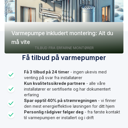
Varmepumpe inkludert montering: Alt du
må vite
TILBUD FRA ERFARNE MONTØRER
Få tilbud på varmepumper
Få 3 tilbud på 24 timer
- ingen ukevis med
venting på svar fra installatører
Kun kvalitetssikrede partnere
- alle våre
installatører er sertifiserte og har dokumentert
erfaring
Spar opptil 40% på strømregningen
- vi finner
den mest energieffektive løsningen for ditt hjem
Personlig rådgiver følger deg
- fra første kontakt
til varmepumpen er installert og i drift