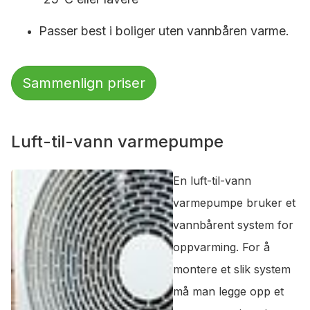
Passer best i boliger uten vannbåren varme.
Sammenlign priser
Luft-til-vann varmepumpe
En luft-til-vann
varmepumpe bruker et
vannbårent system for
oppvarming. For å
montere et slik system
må man legge opp et