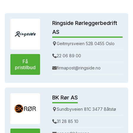
Ringside Rørleggerbedrift
AS
Geitmyrsveien 52B 0455 Oslo
22 06 89 00
Få
pristilbud
firmapost@ringside.no
BK Rør AS
Sundbyveien 81C 3477 Båtstø
31 28 85 10