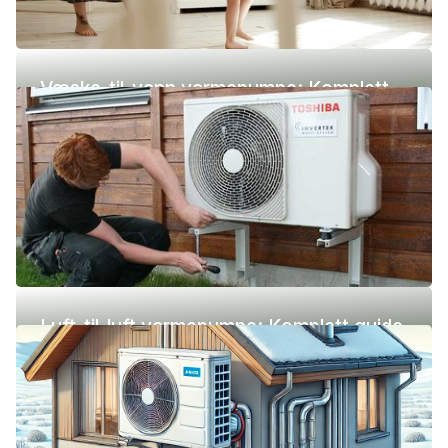
Væske-til-vann varmepumpe: Komplett
guide (pris, fordeler og ulemper)
Luft-til-luft varmepumpe: Komplett guide
(pris, fordeler og ulemper)