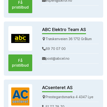
espen@bkror.no
Få
pristilbud
ABC Elektro Team AS
Trøskenveien 36 1712 Grålum
69 70 07 00
post@abcel.no
Få
pristilbud
ACsenteret AS
Prestegardsmarka 4 4347 Lye
51 77 78 70