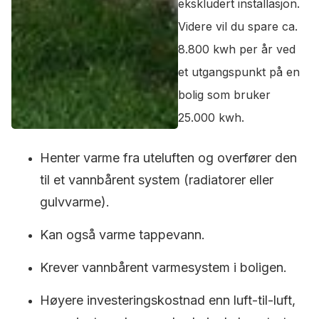
ekskludert installasjon.
Videre vil du spare ca.
8.800 kwh per år ved
et utgangspunkt på en
bolig som bruker
25.000 kwh.
Henter varme fra uteluften og overfører den
til et vannbårent system (radiatorer eller
gulvvarme).
Kan også varme tappevann.
Krever vannbårent varmesystem i boligen.
Høyere investeringskostnad enn luft-til-luft,