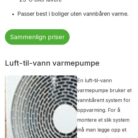
Passer best i boliger uten vannbåren varme.
Sammenlign priser
Luft-til-vann varmepumpe
En luft-til-vann
varmepumpe bruker et
vannbårent system for
oppvarming. For å
montere et slik system
må man legge opp et