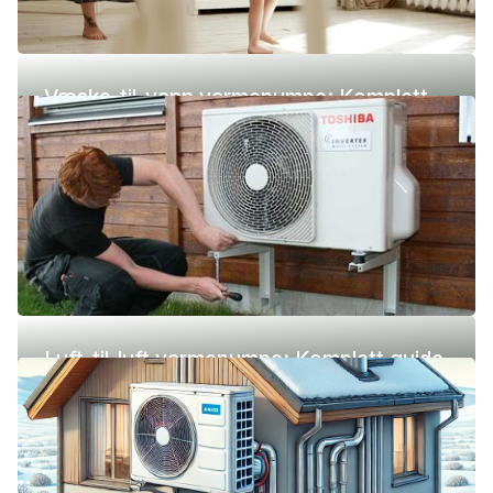
Væske-til-vann varmepumpe: Komplett
guide (pris, fordeler og ulemper)
Luft-til-luft varmepumpe: Komplett guide
(pris, fordeler og ulemper)