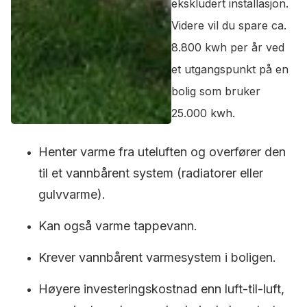
ekskludert installasjon.
Videre vil du spare ca.
8.800 kwh per år ved
et utgangspunkt på en
bolig som bruker
25.000 kwh.
Henter varme fra uteluften og overfører den
til et vannbårent system (radiatorer eller
gulvvarme).
Kan også varme tappevann.
Krever vannbårent varmesystem i boligen.
Høyere investeringskostnad enn luft-til-luft,