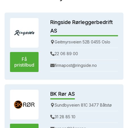
Ringside Rørleggerbedrift
AS
Geitmyrsveien 52B 0455 Oslo
22 06 89 00
Få
pristilbud
firmapost@ringside.no
BK Rør AS
Sundbyveien 81C 3477 Båtstø
31 28 85 10