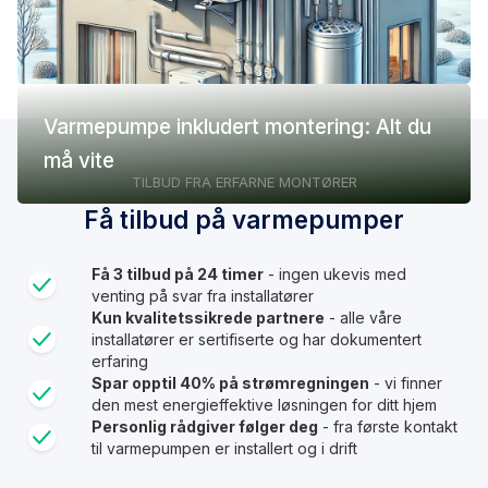
Varmepumpe inkludert montering: Alt du
må vite
TILBUD FRA ERFARNE MONTØRER
Få tilbud på varmepumper
Få 3 tilbud på 24 timer
- ingen ukevis med
venting på svar fra installatører
Kun kvalitetssikrede partnere
- alle våre
installatører er sertifiserte og har dokumentert
erfaring
Spar opptil 40% på strømregningen
- vi finner
den mest energieffektive løsningen for ditt hjem
Personlig rådgiver følger deg
- fra første kontakt
til varmepumpen er installert og i drift