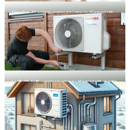
Væske-til-vann varmepumpe: Komplett
guide (pris, fordeler og ulemper)
Luft-til-luft varmepumpe: Komplett guide
(pris, fordeler og ulemper)