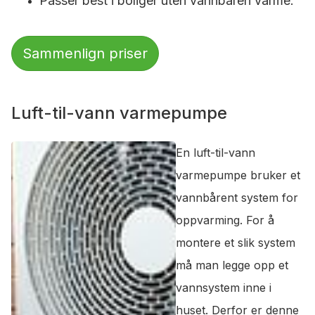
Passer best i boliger uten vannbåren varme.
Sammenlign priser
Luft-til-vann varmepumpe
En luft-til-vann
varmepumpe bruker et
vannbårent system for
oppvarming. For å
montere et slik system
må man legge opp et
vannsystem inne i
huset. Derfor er denne