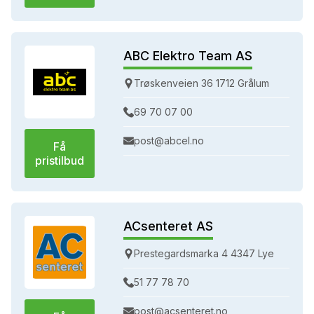
ABC Elektro Team AS
Trøskenveien 36 1712 Grålum
69 70 07 00
post@abcel.no
Få
pristilbud
ACsenteret AS
Prestegardsmarka 4 4347 Lye
51 77 78 70
post@acsenteret.no