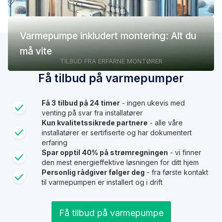
Varmepumpe inkludert montering: Alt du
må vite
TILBUD FRA ERFARNE MONTØRER
Få tilbud på varmepumper
Få 3 tilbud på 24 timer
- ingen ukevis med
venting på svar fra installatører
Kun kvalitetssikrede partnere
- alle våre
installatører er sertifiserte og har dokumentert
erfaring
Spar opptil 40% på strømregningen
- vi finner
den mest energieffektive løsningen for ditt hjem
Personlig rådgiver følger deg
- fra første kontakt
til varmepumpen er installert og i drift
Få tilbud på varmepumpe