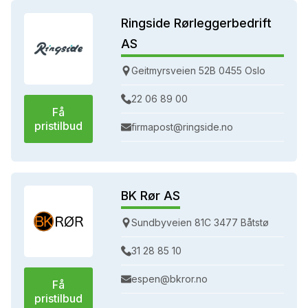
Ringside Rørleggerbedrift
AS
Geitmyrsveien 52B 0455 Oslo
22 06 89 00
Få
pristilbud
firmapost@ringside.no
BK Rør AS
Sundbyveien 81C 3477 Båtstø
31 28 85 10
espen@bkror.no
Få
pristilbud