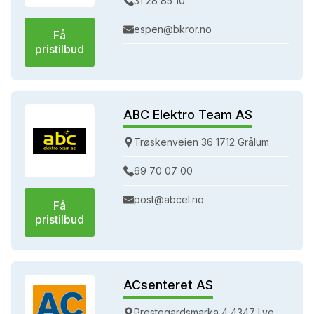
31 28 85 10
espen@bkror.no
Få
pristilbud
ABC Elektro Team AS
Trøskenveien 36 1712 Grålum
69 70 07 00
post@abcel.no
Få
pristilbud
ACsenteret AS
Prestegardsmarka 4 4347 Lye