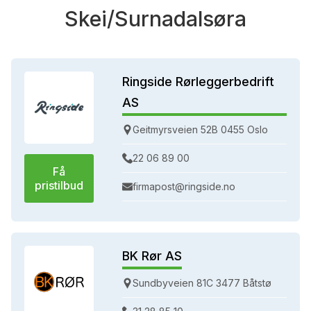
Skei/Surnadalsøra
Ringside Rørleggerbedrift
AS
Geitmyrsveien 52B 0455 Oslo
22 06 89 00
Få
pristilbud
firmapost@ringside.no
BK Rør AS
Sundbyveien 81C 3477 Båtstø