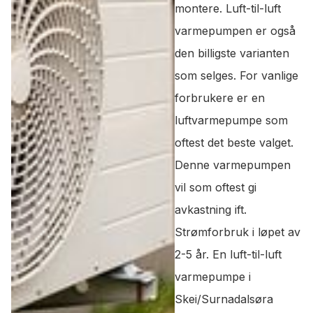
montere. Luft-til-luft
varmepumpen er også
den billigste varianten
som selges. For vanlige
forbrukere er en
luftvarmepumpe som
oftest det beste valget.
Denne varmepumpen
vil som oftest gi
avkastning ift.
Strømforbruk i løpet av
2-5 år. En luft-til-luft
varmepumpe i
Skei/Surnadalsøra