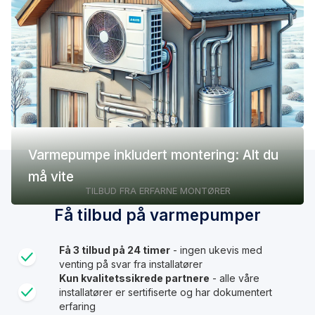
(pris, fordeler og ulemper)
Varmepumpe inkludert montering: Alt du
må vite
TILBUD FRA ERFARNE MONTØRER
Få tilbud på varmepumper
Få 3 tilbud på 24 timer
- ingen ukevis med
venting på svar fra installatører
Kun kvalitetssikrede partnere
- alle våre
installatører er sertifiserte og har dokumentert
erfaring