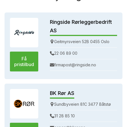
Ringside Rørleggerbedrift
AS
Geitmyrsveien 52B 0455 Oslo
22 06 89 00
Få
pristilbud
firmapost@ringside.no
BK Rør AS
Sundbyveien 81C 3477 Båtstø
31 28 85 10