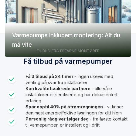
Varmepumpe inkludert montering: Alt du
må vite
TILBUD FRA ERFARNE MONTØRER
Få tilbud på varmepumper
Få 3 tilbud på 24 timer
- ingen ukevis med
venting på svar fra installatører
Kun kvalitetssikrede partnere
- alle våre
installatører er sertifiserte og har dokumentert
erfaring
Spar opptil 40% på strømregningen
- vi finner
den mest energieffektive løsningen for ditt hjem
Personlig rådgiver følger deg
- fra første kontakt
til varmepumpen er installert og i drift