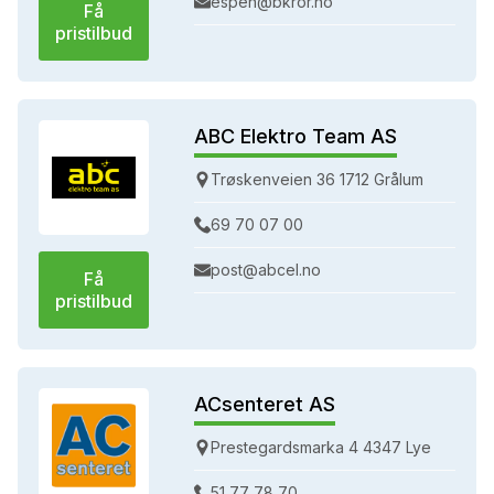
espen@bkror.no
Få
pristilbud
ABC Elektro Team AS
Trøskenveien 36 1712 Grålum
69 70 07 00
post@abcel.no
Få
pristilbud
ACsenteret AS
Prestegardsmarka 4 4347 Lye
51 77 78 70