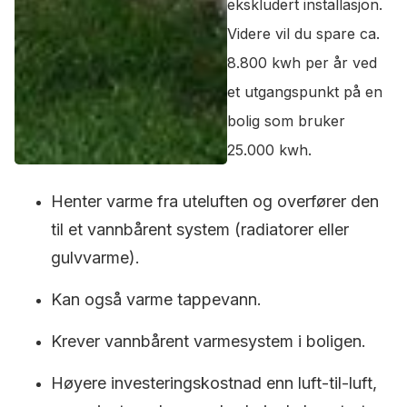
ekskludert installasjon.
Videre vil du spare ca.
8.800 kwh per år ved
et utgangspunkt på en
bolig som bruker
25.000 kwh.
Henter varme fra uteluften og overfører den
til et vannbårent system (radiatorer eller
gulvvarme).
Kan også varme tappevann.
Krever vannbårent varmesystem i boligen.
Høyere investeringskostnad enn luft-til-luft,