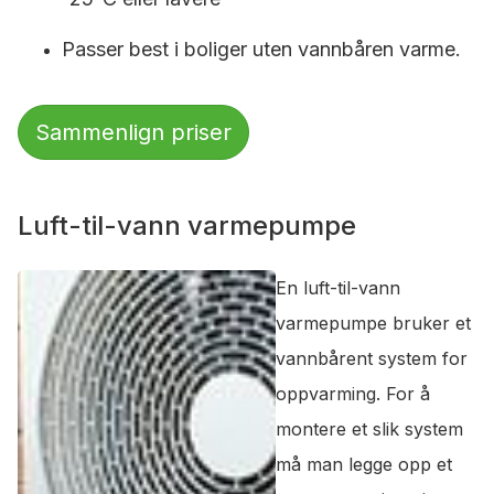
Passer best i boliger uten vannbåren varme.
Sammenlign priser
Luft-til-vann varmepumpe
En luft-til-vann
varmepumpe bruker et
vannbårent system for
oppvarming. For å
montere et slik system
må man legge opp et