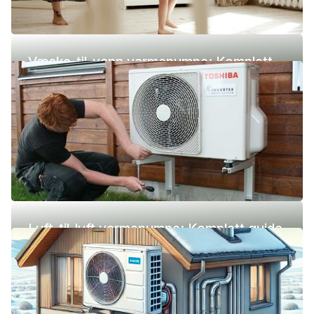
Væske-til-vann varmepumpe: Komplett
guide (pris, fordeler og ulemper)
Luft-til-luft varmepumpe: Komplett guide
(pris, fordeler og ulemper)