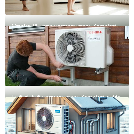
Væske-til-vann varmepumpe: Komplett
guide (pris, fordeler og ulemper)
Luft-til-luft varmepumpe: Komplett guide
(pris, fordeler og ulemper)