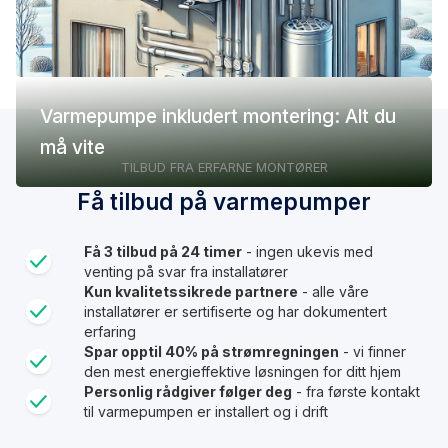
Varmepumpe inkludert montering: Alt du
må vite
TILBUD FRA ERFARNE MONTØRER
Få tilbud på varmepumper
Få 3 tilbud på 24 timer
- ingen ukevis med
venting på svar fra installatører
Kun kvalitetssikrede partnere
- alle våre
installatører er sertifiserte og har dokumentert
erfaring
Spar opptil 40% på strømregningen
- vi finner
den mest energieffektive løsningen for ditt hjem
Personlig rådgiver følger deg
- fra første kontakt
til varmepumpen er installert og i drift