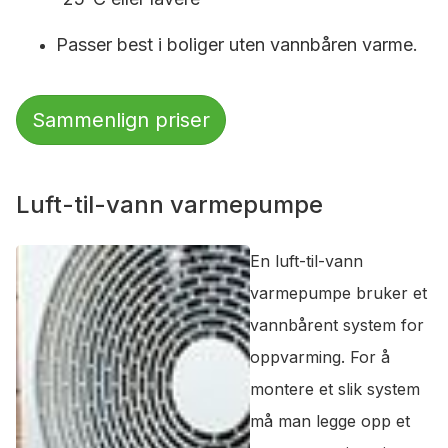
Passer best i boliger uten vannbåren varme.
Sammenlign priser
Luft-til-vann varmepumpe
En luft-til-vann
varmepumpe bruker et
vannbårent system for
oppvarming. For å
montere et slik system
må man legge opp et