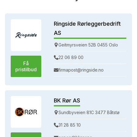
Ringside Rørleggerbedrift
AS
Geitmyrsveien 52B 0455 Oslo
22 06 89 00
Få
pristilbud
firmapost@ringside.no
BK Rør AS
Sundbyveien 81C 3477 Båtstø
31 28 85 10