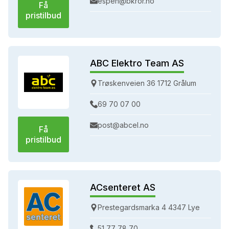
espen@bkror.no
Få
pristilbud
ABC Elektro Team AS
Trøskenveien 36 1712 Grålum
69 70 07 00
post@abcel.no
Få
pristilbud
ACsenteret AS
Prestegardsmarka 4 4347 Lye
51 77 78 70