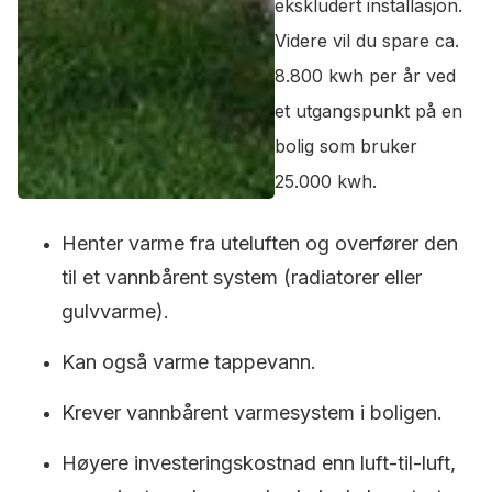
ekskludert installasjon.
Videre vil du spare ca.
8.800 kwh per år ved
et utgangspunkt på en
bolig som bruker
25.000 kwh.
Henter varme fra uteluften og overfører den
til et vannbårent system (radiatorer eller
gulvvarme).
Kan også varme tappevann.
Krever vannbårent varmesystem i boligen.
Høyere investeringskostnad enn luft-til-luft,