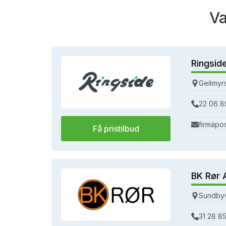
Va
Ringsid
Geitmyr
22 06 8
firmapo
Få pristilbud
BK Rør 
Sundbyv
31 28 85