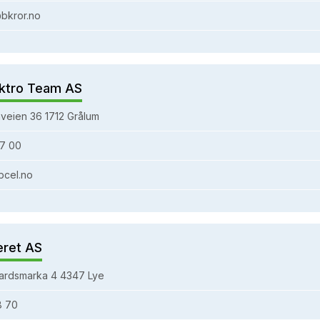
bkror.no
ktro Team AS
veien 36 1712 Grålum
7 00
bcel.no
eret AS
ardsmarka 4 4347 Lye
8 70