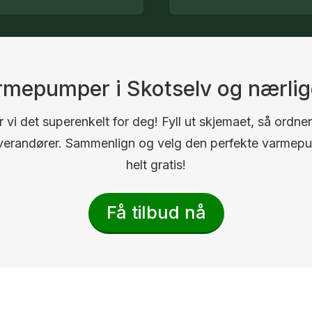
armepumper i Skotselv og nærl
 vi det superenkelt for deg! Fyll ut skjemaet, så ordner
 leverandører. Sammenlign og velg den perfekte varmep
helt gratis!
Få tilbud nå