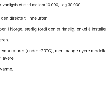
r vanligvis et sted mellom 10.000,- og 30.000,-.
den direkte til inneluften.
en i Norge, særlig fordi den er rimelig, enkel å installe
eren.
 temperaturer (under -20°C), men mange nyere modeller e
 lavere
 varme.