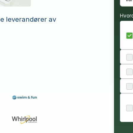
Hvor
le leverandører av