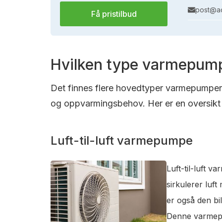
post@ac
Få pristilbud
Hvilken type varmepump
Det finnes flere hovedtyper varmepumper s
og oppvarmingsbehov. Her er en oversikt 
Luft-til-luft varmepumpe
Luft-til-luft 
sirkulerer luf
er også den bi
Denne varmepum