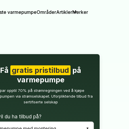
igste varmepumpe
Områder
Artikler
Merker
Få
gratis pristilbud
på
varmepumpe
par opptil 70% på strømregningen ved å kjøpe
umpen via strømselskapet. Uforpliktende tilbud fra
sertifiserte selskap
il du ha tilbud på?