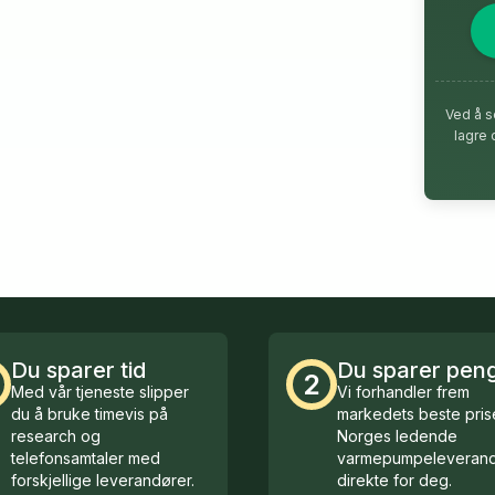
Ved å s
lagre 
Du sparer tid
Du sparer pen
2
Med vår tjeneste slipper
Vi forhandler frem
du å bruke timevis på
markedets beste prise
research og
Norges ledende
telefonsamtaler med
varmepumpeleverand
forskjellige leverandører.
direkte for deg.