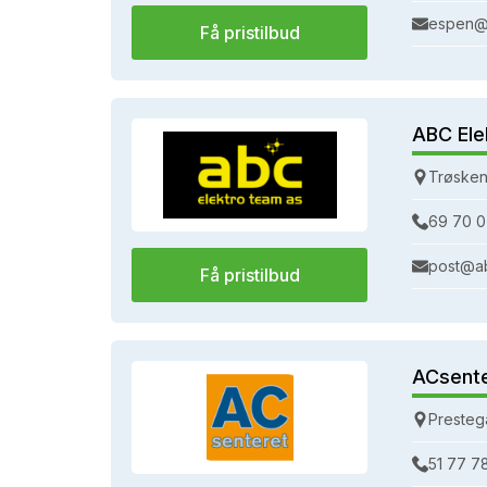
espen@
Få pristilbud
ABC Ele
Trøsken
69 70 0
post@a
Få pristilbud
ACsent
Presteg
51 77 7