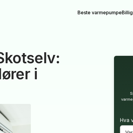
Beste varmepumpe
Bill
kotselv:
ører i
S
varmep
Hva v