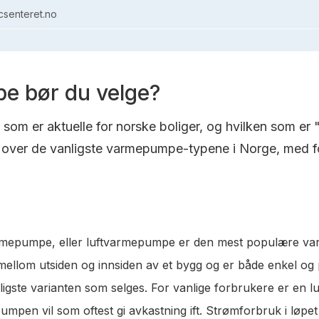
senteret.no
e bør du velge?
om er aktuelle for norske boliger, og hvilken som er 
over de vanligste varmepumpe-typene i Norge, med fo
varmepumpe, eller luftvarmepumpe er den mest populære va
t mellom utsiden og innsiden av et bygg og er både enkel og
lligste varianten som selges. For vanlige forbrukere er en 
pen vil som oftest gi avkastning ift. Strømforbruk i løpet a