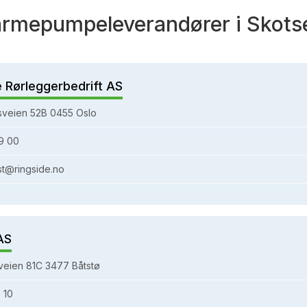
rmepumpeleverandører i Skots
e Rørleggerbedrift AS
sveien 52B 0455 Oslo
9 00
st@ringside.no
AS
eien 81C 3477 Båtstø
 10