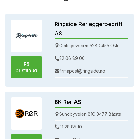
Ringside Rørleggerbedrift
AS
Geitmyrsveien 52B 0455 Oslo
22 06 89 00
Få
pristilbud
firmapost@ringside.no
BK Rør AS
Sundbyveien 81C 3477 Båtstø
31 28 85 10