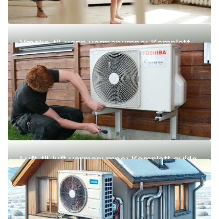
Væske-til-vann varmepumpe: Komplett
guide (pris, fordeler og ulemper)
Luft-til-luft varmepumpe: Komplett guide
(pris, fordeler og ulemper)