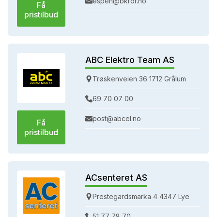
espen@bkror.no
Få
pristilbud
ABC Elektro Team AS
Trøskenveien 36 1712 Grålum
69 70 07 00
post@abcel.no
Få
pristilbud
ACsenteret AS
Prestegardsmarka 4 4347 Lye
51 77 78 70