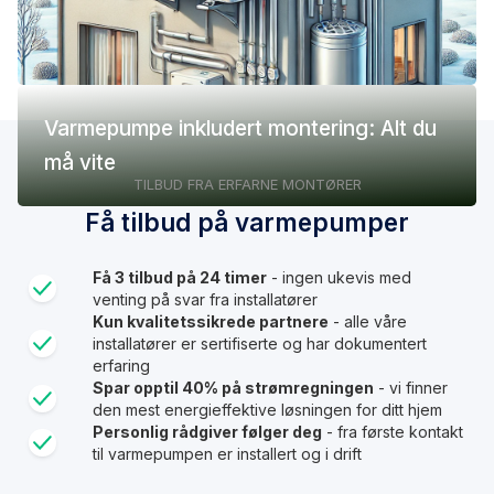
Varmepumpe inkludert montering: Alt du
må vite
TILBUD FRA ERFARNE MONTØRER
Få tilbud på varmepumper
Få 3 tilbud på 24 timer
- ingen ukevis med
venting på svar fra installatører
Kun kvalitetssikrede partnere
- alle våre
installatører er sertifiserte og har dokumentert
erfaring
Spar opptil 40% på strømregningen
- vi finner
den mest energieffektive løsningen for ditt hjem
Personlig rådgiver følger deg
- fra første kontakt
til varmepumpen er installert og i drift