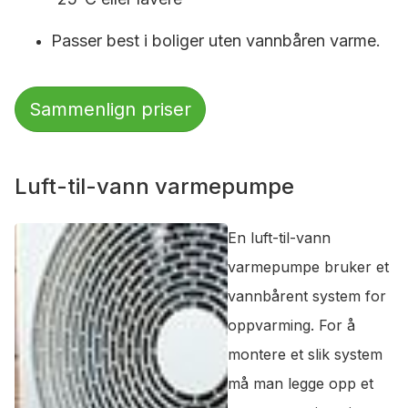
Passer best i boliger uten vannbåren varme.
Sammenlign priser
Luft-til-vann varmepumpe
En luft-til-vann
varmepumpe bruker et
vannbårent system for
oppvarming. For å
montere et slik system
må man legge opp et