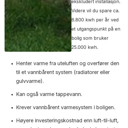
ekskludert installasjon.
Videre vil du spare ca.
8.800 kwh per år ved
et utgangspunkt på en
bolig som bruker
25.000 kwh.
Henter varme fra uteluften og overfører den
til et vannbårent system (radiatorer eller
gulvvarme).
Kan også varme tappevann.
Krever vannbårent varmesystem i boligen.
Høyere investeringskostnad enn luft-til-luft,