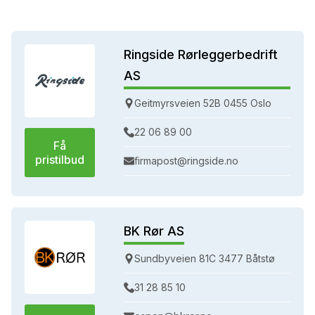
Ringside Rørleggerbedrift
AS
Geitmyrsveien 52B 0455 Oslo
22 06 89 00
Få
pristilbud
firmapost@ringside.no
BK Rør AS
Sundbyveien 81C 3477 Båtstø
31 28 85 10