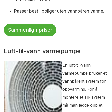
Passer best i boliger uten vannbåren varme.
Sammenlign priser
Luft-til-vann varmepumpe
En luft-til-vann
varmepumpe bruker et
vannbårent system for
oppvarming. For å
montere et slik system
må man legge opp et