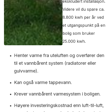
ekskludert installasjon.
Videre vil du spare ca.
8.800 kwh per år ved
et utgangspunkt på en
bolig som bruker
25.000 kwh.
Henter varme fra uteluften og overfører den
til et vannbårent system (radiatorer eller
gulvvarme).
Kan også varme tappevann.
Krever vannbårent varmesystem i boligen.
Høyere investeringskostnad enn luft-til-luft,