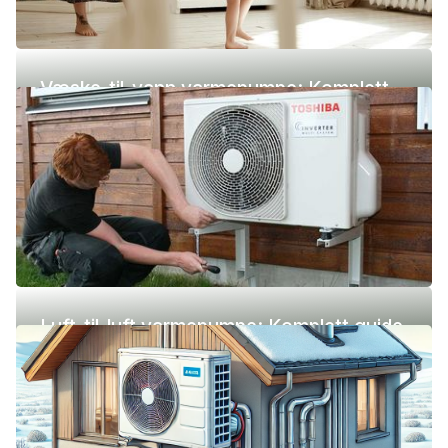
Væske-til-vann varmepumpe: Komplett
guide (pris, fordeler og ulemper)
Luft-til-luft varmepumpe: Komplett guide
(pris, fordeler og ulemper)