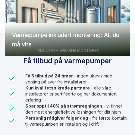
Varmepumpe inkludert montering: Alt du
må vite
TILBUD FRA ERFARNE MONTØRER
Få tilbud på varmepumper
Få 3 tilbud på 24 timer
- ingen ukevis med
venting på svar fra installatører
Kun kvalitetssikrede partnere
- alle våre
installatører er sertifiserte og har dokumentert
erfaring
Spar opptil 40% på strømregningen
- vi finner
den mest energieffektive løsningen for ditt hjem
Personlig rådgiver følger deg
- fra første kontakt
til varmepumpen er installert og i drift