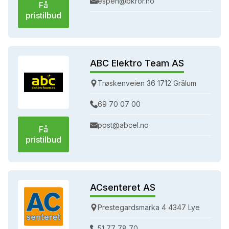
espen@bkror.no
Få
pristilbud
ABC Elektro Team AS
Trøskenveien 36 1712 Grålum
69 70 07 00
post@abcel.no
Få
pristilbud
ACsenteret AS
Prestegardsmarka 4 4347 Lye
51 77 78 70