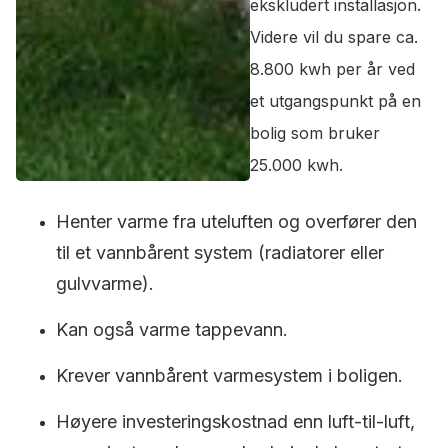
ekskludert installasjon.
Videre vil du spare ca.
8.800 kwh per år ved
et utgangspunkt på en
bolig som bruker
25.000 kwh.
Henter varme fra uteluften og overfører den
til et vannbårent system (radiatorer eller
gulvvarme).
Kan også varme tappevann.
Krever vannbårent varmesystem i boligen.
Høyere investeringskostnad enn luft-til-luft,