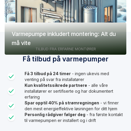
Varmepumpe inkludert montering: Alt du
må vite
TILBUD FRA ERFARNE MONTØRER
Få tilbud på varmepumper
Få 3 tilbud på 24 timer
- ingen ukevis med
venting på svar fra installatører
Kun kvalitetssikrede partnere
- alle våre
installatører er sertifiserte og har dokumentert
erfaring
Spar opptil 40% på strømregningen
- vi finner
den mest energieffektive løsningen for ditt hjem
Personlig rådgiver følger deg
- fra første kontakt
til varmepumpen er installert og i drift