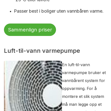
Passer best i boliger uten vannbåren varme.
Sammenlign priser
Luft-til-vann varmepumpe
En luft-til-vann
varmepumpe bruker et
vannbårent system for
oppvarming. For å
montere et slik system
må man legge opp et