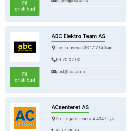
espen@bkror.no
Få
pristilbud
ABC Elektro Team AS
Trøskenveien 36 1712 Grålum
69 70 07 00
post@abcel.no
Få
pristilbud
ACsenteret AS
Prestegardsmarka 4 4347 Lye
51 77 78 70