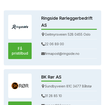
Ringside Rørleggerbedrift
AS
Geitmyrsveien 52B 0455 Oslo
22 06 89 00
Få
pristilbud
firmapost@ringside.no
BK Rør AS
Sundbyveien 81C 3477 Båtstø
31 28 85 10