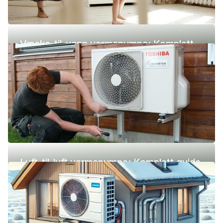
Væske-til-vann varmepumpe: Komplett
guide (pris, fordeler og ulemper)
Luft-til-luft varmepumpe: Komplett guide
(pris, fordeler og ulemper)