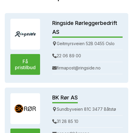
Ringside Rørleggerbedrift
AS
Geitmyrsveien 52B 0455 Oslo
22 06 89 00
Få
pristilbud
firmapost@ringside.no
BK Rør AS
Sundbyveien 81C 3477 Båtstø
31 28 85 10