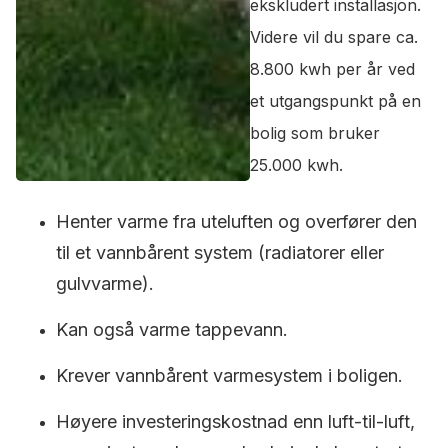
ekskludert installasjon.
Videre vil du spare ca.
8.800 kwh per år ved
et utgangspunkt på en
bolig som bruker
25.000 kwh.
Henter varme fra uteluften og overfører den
til et vannbårent system (radiatorer eller
gulvvarme).
Kan også varme tappevann.
Krever vannbårent varmesystem i boligen.
Høyere investeringskostnad enn luft-til-luft,