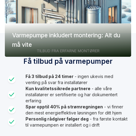
Varmepumpe inkludert montering: Alt du
må vite
TILBUD FRA ERFARNE MONTØRER
Få tilbud på varmepumper
Få 3 tilbud på 24 timer
- ingen ukevis med
venting på svar fra installatører
Kun kvalitetssikrede partnere
- alle våre
installatører er sertifiserte og har dokumentert
erfaring
Spar opptil 40% på strømregningen
- vi finner
den mest energieffektive løsningen for ditt hjem
Personlig rådgiver følger deg
- fra første kontakt
til varmepumpen er installert og i drift