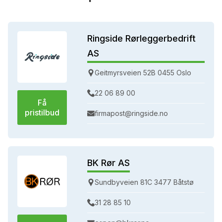
Ringside Rørleggerbedrift
AS
Geitmyrsveien 52B 0455 Oslo
22 06 89 00
Få
pristilbud
firmapost@ringside.no
BK Rør AS
Sundbyveien 81C 3477 Båtstø
31 28 85 10