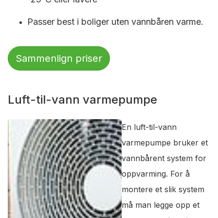
Passer best i boliger uten vannbåren varme.
Sammenlign priser
Luft-til-vann varmepumpe
En luft-til-vann
varmepumpe bruker et
vannbårent system for
oppvarming. For å
montere et slik system
må man legge opp et