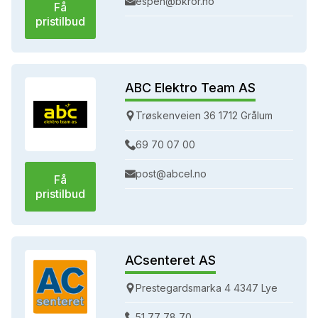
espen@bkror.no
Få
pristilbud
ABC Elektro Team AS
Trøskenveien 36 1712 Grålum
69 70 07 00
post@abcel.no
Få
pristilbud
ACsenteret AS
Prestegardsmarka 4 4347 Lye
51 77 78 70