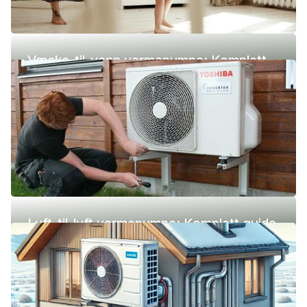
Væske-til-vann varmepumpe: Komplett
guide (pris, fordeler og ulemper)
Luft-til-luft varmepumpe: Komplett guide
(pris, fordeler og ulemper)