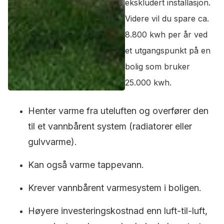
ekskludert installasjon.
Videre vil du spare ca.
8.800 kwh per år ved
et utgangspunkt på en
bolig som bruker
25.000 kwh.
Henter varme fra uteluften og overfører den
til et vannbårent system (radiatorer eller
gulvvarme).
Kan også varme tappevann.
Krever vannbårent varmesystem i boligen.
Høyere investeringskostnad enn luft-til-luft,