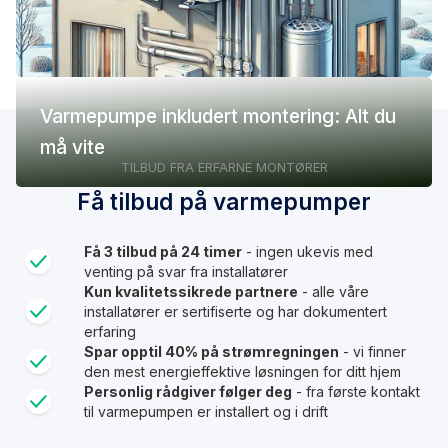
Varmepumpe inkludert montering: Alt du
må vite
TILBUD FRA ERFARNE MONTØRER
Få tilbud på varmepumper
Få 3 tilbud på 24 timer
- ingen ukevis med
venting på svar fra installatører
Kun kvalitetssikrede partnere
- alle våre
installatører er sertifiserte og har dokumentert
erfaring
Spar opptil 40% på strømregningen
- vi finner
den mest energieffektive løsningen for ditt hjem
Personlig rådgiver følger deg
- fra første kontakt
til varmepumpen er installert og i drift