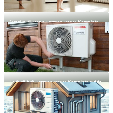
Væske-til-vann varmepumpe: Komplett
guide (pris, fordeler og ulemper)
Luft-til-luft varmepumpe: Komplett guide
(pris, fordeler og ulemper)