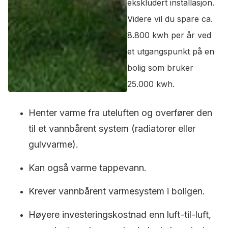
ekskludert installasjon.
Videre vil du spare ca.
8.800 kwh per år ved
et utgangspunkt på en
bolig som bruker
25.000 kwh.
Henter varme fra uteluften og overfører den
til et vannbårent system (radiatorer eller
gulvvarme).
Kan også varme tappevann.
Krever vannbårent varmesystem i boligen.
Høyere investeringskostnad enn luft-til-luft,