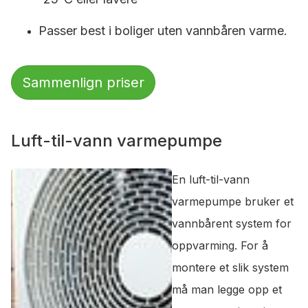
Passer best i boliger uten vannbåren varme.
Sammenlign priser
Luft-til-vann varmepumpe
En luft-til-vann
varmepumpe bruker et
vannbårent system for
oppvarming. For å
montere et slik system
må man legge opp et