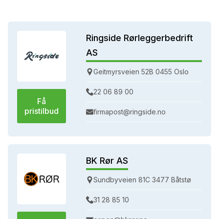
Ringside Rørleggerbedrift
AS
Geitmyrsveien 52B 0455 Oslo
22 06 89 00
Få
pristilbud
firmapost@ringside.no
BK Rør AS
Sundbyveien 81C 3477 Båtstø
31 28 85 10