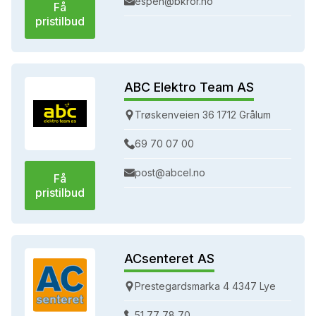
espen@bkror.no
Få
pristilbud
ABC Elektro Team AS
Trøskenveien 36 1712 Grålum
69 70 07 00
post@abcel.no
Få
pristilbud
ACsenteret AS
Prestegardsmarka 4 4347 Lye
51 77 78 70