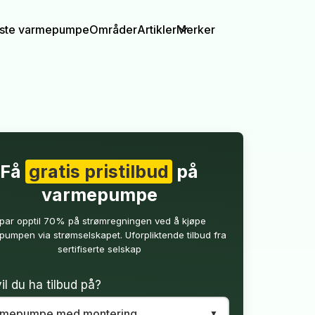
igste varmepumpe
Områder
Artikler
Merker
Få
gratis pristilbud
på
varmepumpe
par opptil 70% på strømregningen ved å kjøpe
umpen via strømselskapet. Uforpliktende tilbud fra
sertifiserte selskap
il du ha tilbud på?