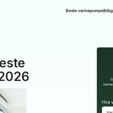
Beste varmepumpe
Bill
este
 2026
S
varmep
Hva v