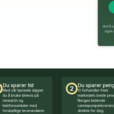
Ved å s
lagre 
Du sparer tid
Du sparer pen
2
Med vår tjeneste slipper
Vi forhandler frem
du å bruke timevis på
markedets beste prise
research og
Norges ledende
telefonsamtaler med
varmepumpeleverand
forskjellige leverandører.
direkte for deg.