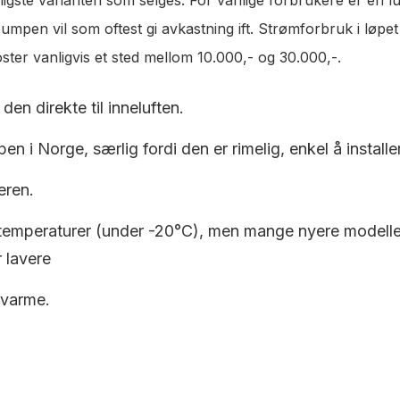
pen vil som oftest gi avkastning ift. Strømforbruk i løpet a
ter vanligvis et sted mellom 10.000,- og 30.000,-.
den direkte til inneluften.
en i Norge, særlig fordi den er rimelig, enkel å installe
eren.
 temperaturer (under -20°C), men mange nyere modeller e
 lavere
 varme.