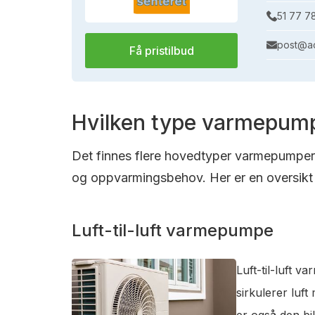
51 77 7
post@ac
Få pristilbud
Hvilken type varmepump
Det finnes flere hovedtyper varmepumper s
og oppvarmingsbehov. Her er en oversikt 
Luft-til-luft varmepumpe
Luft-til-luft 
sirkulerer luf
er også den bi