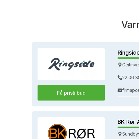
Var
Ringsid
Geitmyr
22 06 8
firmapo
Få pristilbud
BK Rør 
Sundbyv