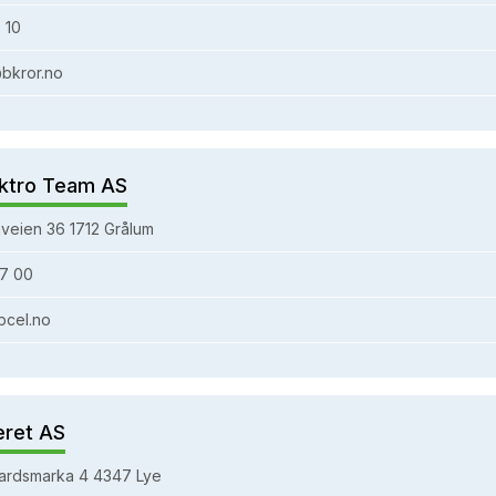
 10
bkror.no
ktro Team AS
veien 36 1712 Grålum
7 00
bcel.no
eret AS
ardsmarka 4 4347 Lye