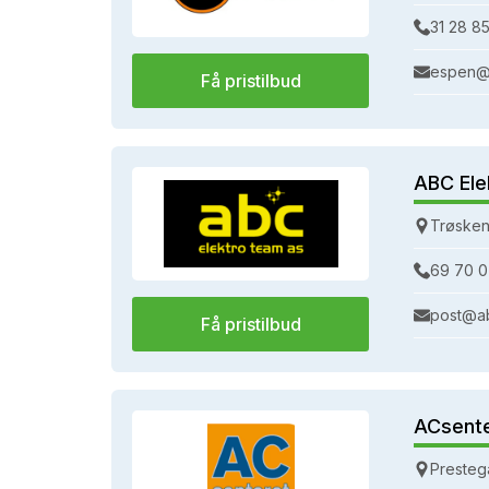
31 28 85
espen@
Få pristilbud
ABC Ele
Trøsken
69 70 0
post@a
Få pristilbud
ACsent
Presteg