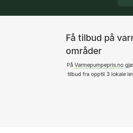
Få tilbud på v
områder
På
Varmepumpepris.no
gjør
tilbud fra opptil 3 lokale