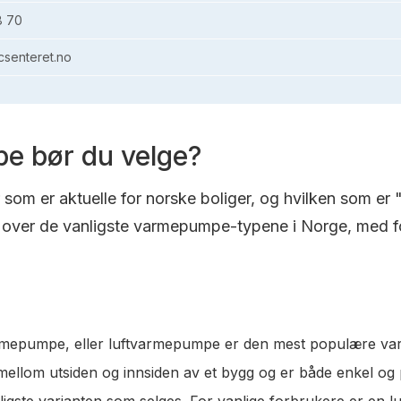
8 70
senteret.no
e bør du velge?
om er aktuelle for norske boliger, og hvilken som er 
over de vanligste varmepumpe-typene i Norge, med fo
varmepumpe, eller luftvarmepumpe er den mest populære va
t mellom utsiden og innsiden av et bygg og er både enkel og
lligste varianten som selges. For vanlige forbrukere er en 