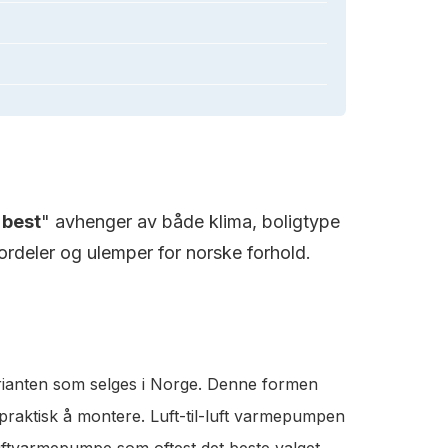
"
best
" avhenger av både klima, boligtype
rdeler og ulemper for norske forhold.
rianten som selges i Norge. Denne formen
 praktisk å montere. Luft-til-luft varmepumpen
luftvarmepumpe som oftest det beste valget.