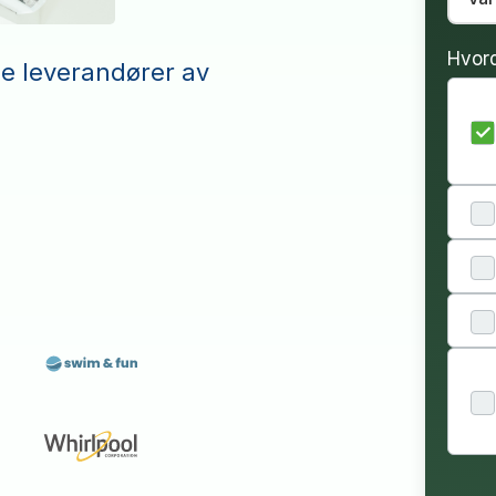
Hvor
le leverandører av