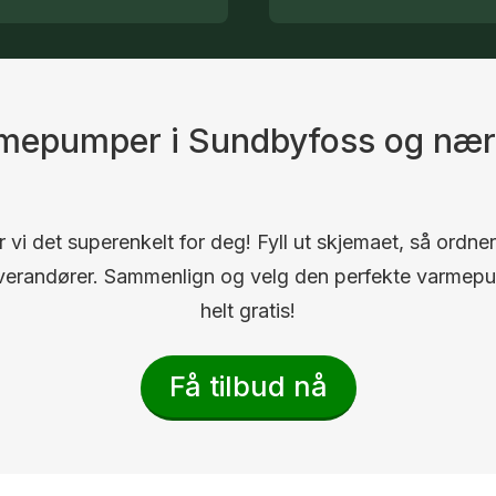
armepumper i Sundbyfoss og nær
 vi det superenkelt for deg! Fyll ut skjemaet, så ordner
 leverandører. Sammenlign og velg den perfekte varmep
helt gratis!
Få tilbud nå