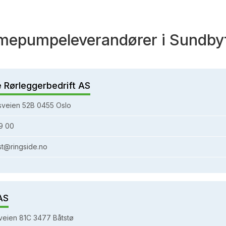
mepumpeleverandører i Sundby
e Rørleggerbedrift AS
sveien 52B 0455 Oslo
9 00
st@ringside.no
AS
eien 81C 3477 Båtstø