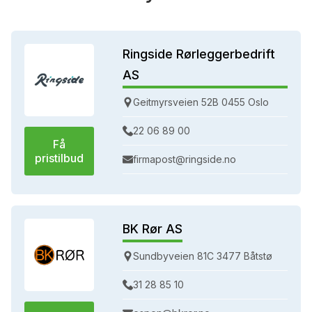
Ringside Rørleggerbedrift
AS
Geitmyrsveien 52B 0455 Oslo
22 06 89 00
Få
pristilbud
firmapost@ringside.no
BK Rør AS
Sundbyveien 81C 3477 Båtstø
31 28 85 10