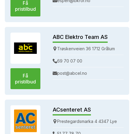
espen@bkror.no
Få
pristilbud
ABC Elektro Team AS
Trøskenveien 36 1712 Grålum
69 70 07 00
post@abcel.no
Få
pristilbud
ACsenteret AS
Prestegardsmarka 4 4347 Lye
51 77 78 70