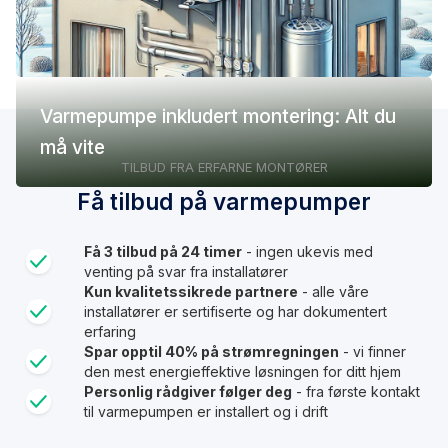
Varmepumpe inkludert montering: Alt du
må vite
TILBUD FRA ERFARNE MONTØRER
Få tilbud på varmepumper
Få 3 tilbud på 24 timer
- ingen ukevis med
venting på svar fra installatører
Kun kvalitetssikrede partnere
- alle våre
installatører er sertifiserte og har dokumentert
erfaring
Spar opptil 40% på strømregningen
- vi finner
den mest energieffektive løsningen for ditt hjem
Personlig rådgiver følger deg
- fra første kontakt
til varmepumpen er installert og i drift