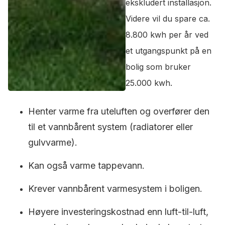
ekskludert installasjon.
Videre vil du spare ca.
8.800 kwh per år ved
et utgangspunkt på en
bolig som bruker
25.000 kwh.
Henter varme fra uteluften og overfører den
til et vannbårent system (radiatorer eller
gulvvarme).
Kan også varme tappevann.
Krever vannbårent varmesystem i boligen.
Høyere investeringskostnad enn luft-til-luft,