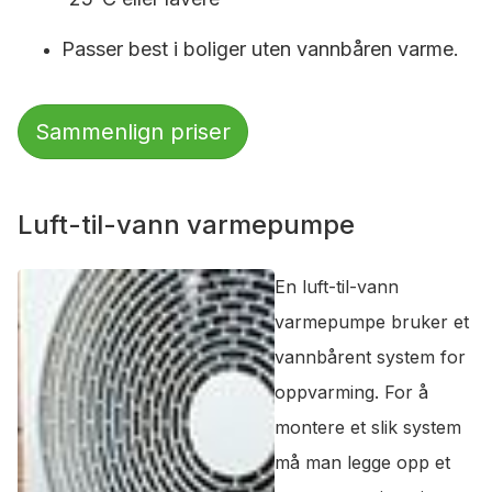
Passer best i boliger uten vannbåren varme.
Sammenlign priser
Luft-til-vann varmepumpe
En luft-til-vann
varmepumpe bruker et
vannbårent system for
oppvarming. For å
montere et slik system
må man legge opp et