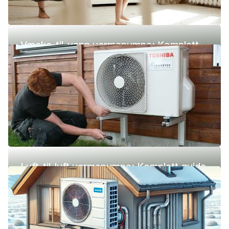
Væske-til-vann varmepumpe: Komplett
guide (pris, fordeler og ulemper)
Luft-til-luft varmepumpe: Komplett guide
(pris, fordeler og ulemper)