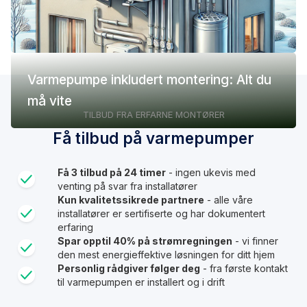
Varmepumpe inkludert montering: Alt du
må vite
TILBUD FRA ERFARNE MONTØRER
Få tilbud på varmepumper
Få 3 tilbud på 24 timer
- ingen ukevis med
venting på svar fra installatører
Kun kvalitetssikrede partnere
- alle våre
installatører er sertifiserte og har dokumentert
erfaring
Spar opptil 40% på strømregningen
- vi finner
den mest energieffektive løsningen for ditt hjem
Personlig rådgiver følger deg
- fra første kontakt
til varmepumpen er installert og i drift