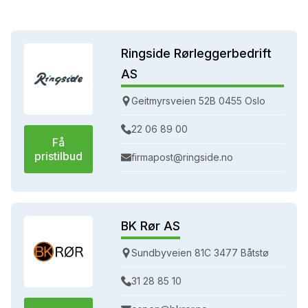
Ringside Rørleggerbedrift
AS
Geitmyrsveien 52B 0455 Oslo
22 06 89 00
Få
pristilbud
firmapost@ringside.no
BK Rør AS
Sundbyveien 81C 3477 Båtstø
31 28 85 10