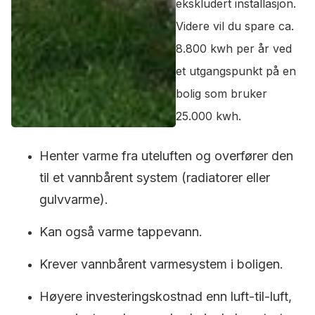
ekskludert installasjon.
Videre vil du spare ca.
8.800 kwh per år ved
et utgangspunkt på en
bolig som bruker
25.000 kwh.
Henter varme fra uteluften og overfører den
til et vannbårent system (radiatorer eller
gulvvarme).
Kan også varme tappevann.
Krever vannbårent varmesystem i boligen.
Høyere investeringskostnad enn luft-til-luft,