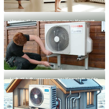
Væske-til-vann varmepumpe: Komplett
guide (pris, fordeler og ulemper)
Luft-til-luft varmepumpe: Komplett guide
(pris, fordeler og ulemper)