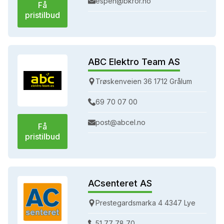
espen@bkror.no
Få
pristilbud
ABC Elektro Team AS
Trøskenveien 36 1712 Grålum
69 70 07 00
post@abcel.no
Få
pristilbud
ACsenteret AS
Prestegardsmarka 4 4347 Lye
51 77 78 70