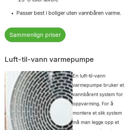
Passer best i boliger uten vannbåren varme.
Sammenlign priser
Luft-til-vann varmepumpe
En luft-til-vann
varmepumpe bruker et
vannbårent system for
oppvarming. For å
montere et slik system
må man legge opp et