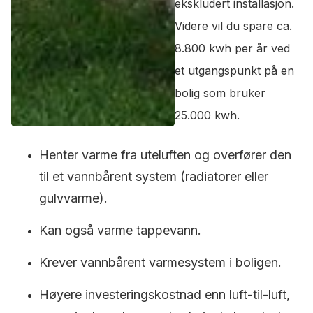
ekskludert installasjon.
Videre vil du spare ca.
8.800 kwh per år ved
et utgangspunkt på en
bolig som bruker
25.000 kwh.
Henter varme fra uteluften og overfører den
til et vannbårent system (radiatorer eller
gulvvarme).
Kan også varme tappevann.
Krever vannbårent varmesystem i boligen.
Høyere investeringskostnad enn luft-til-luft,