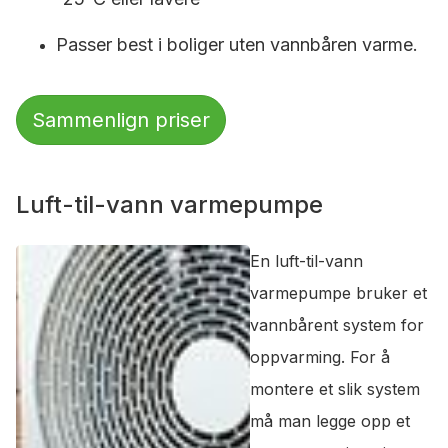
Passer best i boliger uten vannbåren varme.
Sammenlign priser
Luft-til-vann varmepumpe
En luft-til-vann
varmepumpe bruker et
vannbårent system for
oppvarming. For å
montere et slik system
må man legge opp et