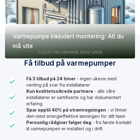
Varmepumpe inkludert montering: Alt du
må vite
TILBUD FRA ERFARNE MONTØRER
Få tilbud på varmepumper
Få 3 tilbud på 24 timer
- ingen ukevis med
venting på svar fra installatører
Kun kvalitetssikrede partnere
- alle våre
installatører er sertifiserte og har dokumentert
erfaring
Spar opptil 40% på strømregningen
- vi finner
den mest energieffektive løsningen for ditt hjem
Personlig rådgiver følger deg
- fra første kontakt
til varmepumpen er installert og i drift