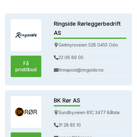
Ringside Rørleggerbedrift
AS
Geitmyrsveien 52B 0455 Oslo
22 06 89 00
Få
pristilbud
firmapost@ringside.no
BK Rør AS
Sundbyveien 81C 3477 Båtstø
31 28 85 10