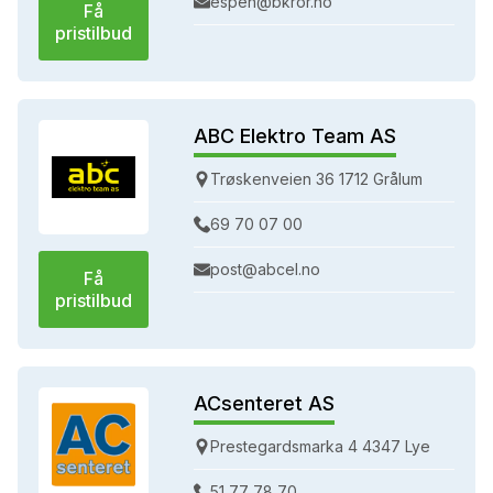
espen@bkror.no
Få
pristilbud
ABC Elektro Team AS
Trøskenveien 36 1712 Grålum
69 70 07 00
post@abcel.no
Få
pristilbud
ACsenteret AS
Prestegardsmarka 4 4347 Lye
51 77 78 70