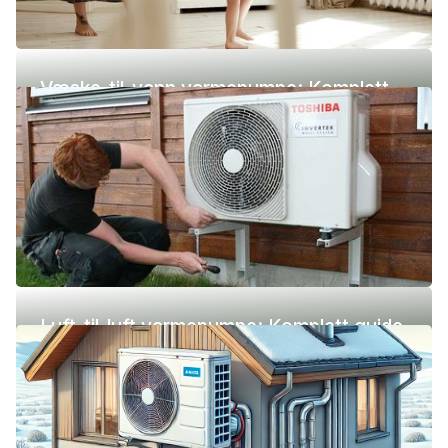
Væske-til-vann varmepumpe: Komplett
guide (pris, fordeler og ulemper)
Luft-til-luft varmepumpe: Komplett guide
(pris, fordeler og ulemper)