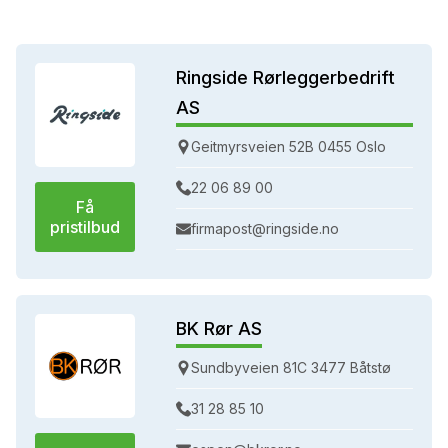
Ringside Rørleggerbedrift
AS
Geitmyrsveien 52B 0455 Oslo
22 06 89 00
Få
pristilbud
firmapost@ringside.no
BK Rør AS
Sundbyveien 81C 3477 Båtstø
31 28 85 10