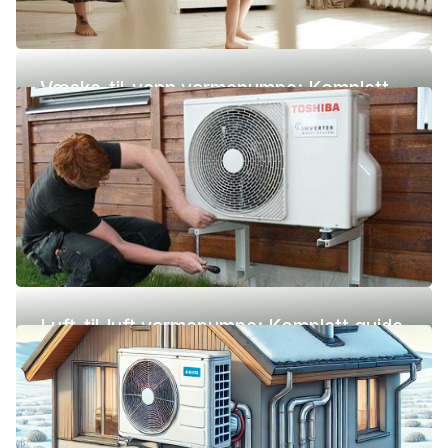
Væske-til-vann varmepumpe: Komplett
guide (pris, fordeler og ulemper)
Luft-til-luft varmepumpe: Komplett guide
(pris, fordeler og ulemper)