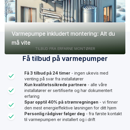
Varmepumpe inkludert montering: Alt du
må vite
TILBUD FRA ERFARNE MONTØRER
Få tilbud på varmepumper
Få 3 tilbud på 24 timer
- ingen ukevis med
venting på svar fra installatører
Kun kvalitetssikrede partnere
- alle våre
installatører er sertifiserte og har dokumentert
erfaring
Spar opptil 40% på strømregningen
- vi finner
den mest energieffektive løsningen for ditt hjem
Personlig rådgiver følger deg
- fra første kontakt
til varmepumpen er installert og i drift