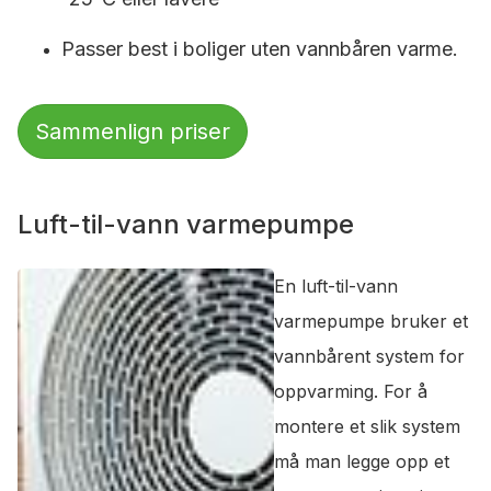
Passer best i boliger uten vannbåren varme.
Sammenlign priser
Luft-til-vann varmepumpe
En luft-til-vann
varmepumpe bruker et
vannbårent system for
oppvarming. For å
montere et slik system
må man legge opp et