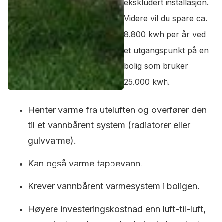
ekskludert installasjon.
Videre vil du spare ca.
8.800 kwh per år ved
et utgangspunkt på en
bolig som bruker
25.000 kwh.
Henter varme fra uteluften og overfører den
til et vannbårent system (radiatorer eller
gulvvarme).
Kan også varme tappevann.
Krever vannbårent varmesystem i boligen.
Høyere investeringskostnad enn luft-til-luft,