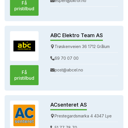
espen@bkror.no
Få
pristilbud
ABC Elektro Team AS
Trøskenveien 36 1712 Grålum
69 70 07 00
post@abcel.no
Få
pristilbud
ACsenteret AS
Prestegardsmarka 4 4347 Lye
51 77 78 70