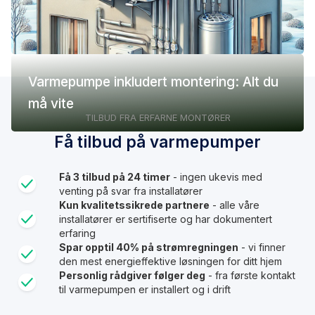
Varmepumpe inkludert montering: Alt du
må vite
TILBUD FRA ERFARNE MONTØRER
Få tilbud på varmepumper
Få 3 tilbud på 24 timer
- ingen ukevis med
venting på svar fra installatører
Kun kvalitetssikrede partnere
- alle våre
installatører er sertifiserte og har dokumentert
erfaring
Spar opptil 40% på strømregningen
- vi finner
den mest energieffektive løsningen for ditt hjem
Personlig rådgiver følger deg
- fra første kontakt
til varmepumpen er installert og i drift