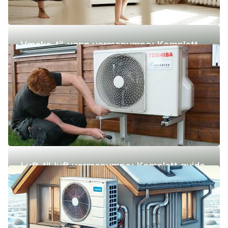
Væske-til-vann varmepumpe: Komplett
guide (pris, fordeler og ulemper)
Luft-til-luft varmepumpe: Komplett guide
(pris, fordeler og ulemper)