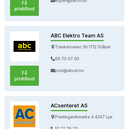
espen@bkror.no
Få
pristilbud
ABC Elektro Team AS
Trøskenveien 36 1712 Grålum
69 70 07 00
post@abcel.no
Få
pristilbud
ACsenteret AS
Prestegardsmarka 4 4347 Lye
51 77 78 70