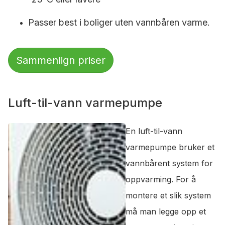
Passer best i boliger uten vannbåren varme.
Sammenlign priser
Luft-til-vann varmepumpe
En luft-til-vann
varmepumpe bruker et
vannbårent system for
oppvarming. For å
montere et slik system
må man legge opp et