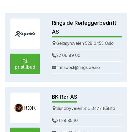
Ringside Rørleggerbedrift
AS
Geitmyrsveien 52B 0455 Oslo
22 06 89 00
Få
pristilbud
firmapost@ringside.no
BK Rør AS
Sundbyveien 81C 3477 Båtstø
31 28 85 10