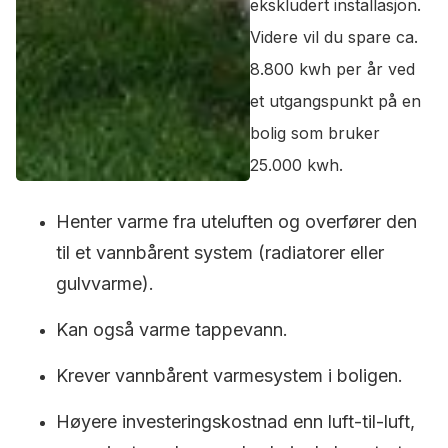
ekskludert installasjon.
Videre vil du spare ca.
8.800 kwh per år ved
et utgangspunkt på en
bolig som bruker
25.000 kwh.
Henter varme fra uteluften og overfører den
til et vannbårent system (radiatorer eller
gulvvarme).
Kan også varme tappevann.
Krever vannbårent varmesystem i boligen.
Høyere investeringskostnad enn luft-til-luft,