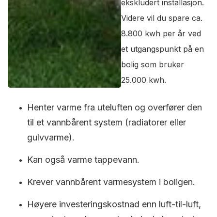
ekskludert installasjon.
Videre vil du spare ca.
8.800 kwh per år ved
et utgangspunkt på en
bolig som bruker
25.000 kwh.
Henter varme fra uteluften og overfører den
til et vannbårent system (radiatorer eller
gulvvarme).
Kan også varme tappevann.
Krever vannbårent varmesystem i boligen.
Høyere investeringskostnad enn luft-til-luft,