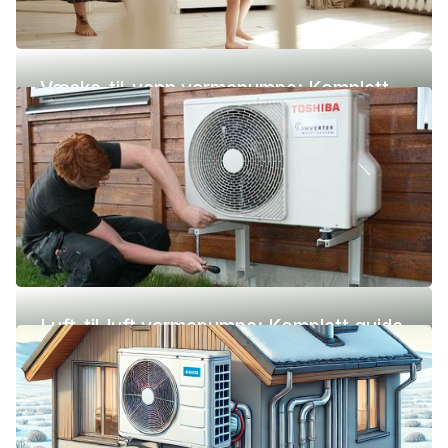
Væske-til-vann varmepumpe: Komplett
guide (pris, fordeler og ulemper)
Luft-til-luft varmepumpe: Komplett guide
(pris, fordeler og ulemper)