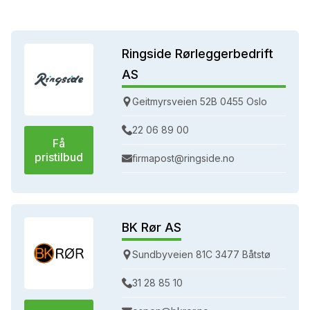
Ringside Rørleggerbedrift
AS
Geitmyrsveien 52B 0455 Oslo
22 06 89 00
Få
pristilbud
firmapost@ringside.no
BK Rør AS
Sundbyveien 81C 3477 Båtstø
31 28 85 10