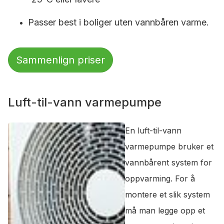
Passer best i boliger uten vannbåren varme.
Sammenlign priser
Luft-til-vann varmepumpe
En luft-til-vann
varmepumpe bruker et
vannbårent system for
oppvarming. For å
montere et slik system
må man legge opp et