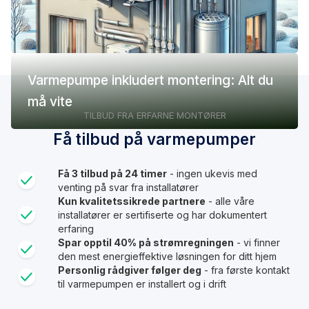
Varmepumpe inkludert montering: Alt du
må vite
TILBUD FRA ERFARNE MONTØRER
Få tilbud på varmepumper
Få 3 tilbud på 24 timer
- ingen ukevis med
venting på svar fra installatører
Kun kvalitetssikrede partnere
- alle våre
installatører er sertifiserte og har dokumentert
erfaring
Spar opptil 40% på strømregningen
- vi finner
den mest energieffektive løsningen for ditt hjem
Personlig rådgiver følger deg
- fra første kontakt
til varmepumpen er installert og i drift