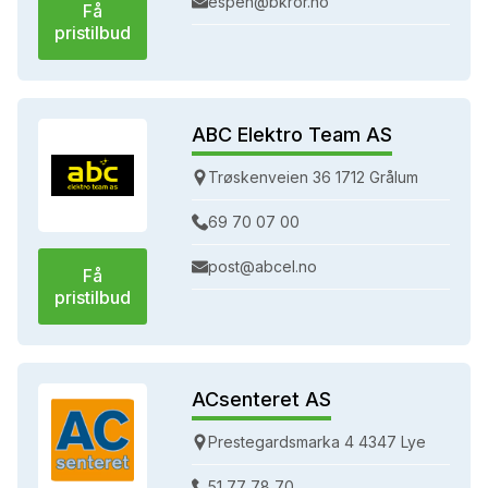
espen@bkror.no
Få
pristilbud
ABC Elektro Team AS
Trøskenveien 36 1712 Grålum
69 70 07 00
post@abcel.no
Få
pristilbud
ACsenteret AS
Prestegardsmarka 4 4347 Lye
51 77 78 70