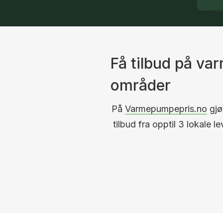
Få tilbud på v
områder
På
Varmepumpepris.no
gjør
tilbud fra opptil 3 lokale