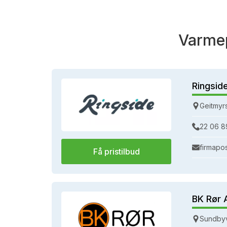
Varmep
Ringsid
Geitmyr
22 06 8
firmapo
Få pristilbud
BK Rør 
Sundbyv