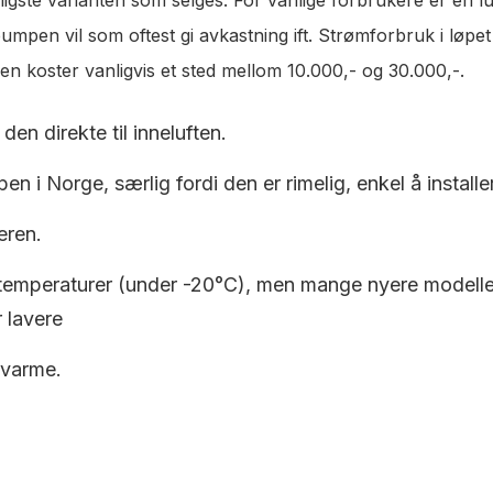
pen vil som oftest gi avkastning ift. Strømforbruk i løpet a
en koster vanligvis et sted mellom 10.000,- og 30.000,-.
den direkte til inneluften.
en i Norge, særlig fordi den er rimelig, enkel å installe
eren.
 temperaturer (under -20°C), men mange nyere modeller e
 lavere
 varme.