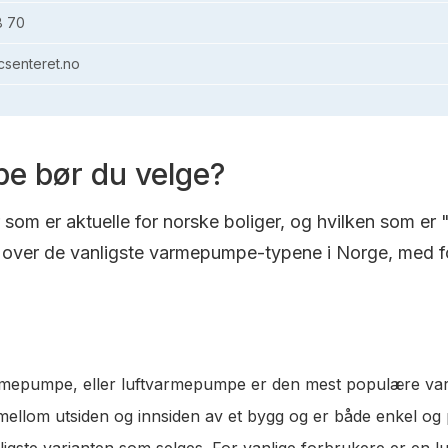
8 70
senteret.no
e bør du velge?
om er aktuelle for norske boliger, og hvilken som er 
over de vanligste varmepumpe-typene i Norge, med fo
varmepumpe, eller luftvarmepumpe er den mest populære va
t mellom utsiden og innsiden av et bygg og er både enkel og
lligste varianten som selges. For vanlige forbrukere er en 