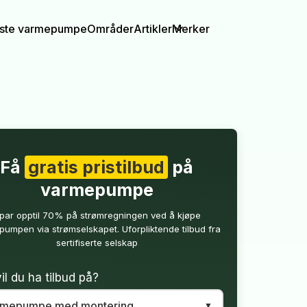
igste varmepumpe
Områder
Artikler
Merker
Få
gratis pristilbud
på
varmepumpe
par opptil 70% på strømregningen ved å kjøpe
umpen via strømselskapet. Uforpliktende tilbud fra
sertifiserte selskap
il du ha tilbud på?