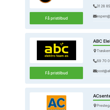
31 28 85
espen@
Få pristilbud
ABC Ele
Trøsken
69 70 0
post@a
Få pristilbud
ACsent
Presteg