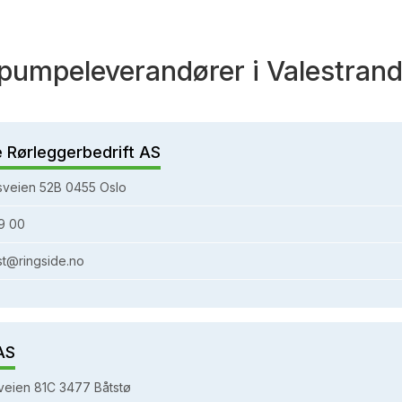
umpeleverandører i Valestran
e Rørleggerbedrift AS
sveien 52B 0455 Oslo
9 00
st@ringside.no
AS
eien 81C 3477 Båtstø