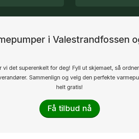
armepumper i Valestrandfossen 
 vi det superenkelt for deg! Fyll ut skjemaet, så ordner
 leverandører. Sammenlign og velg den perfekte varmep
helt gratis!
Få tilbud nå