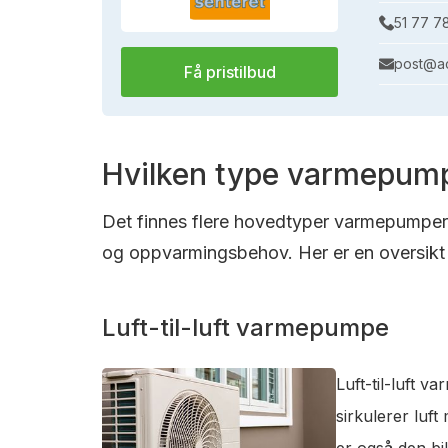
51 77 7
post@ac
Få pristilbud
Hvilken type varmepump
Det finnes flere hovedtyper varmepumper s
og oppvarmingsbehov. Her er en oversikt 
Luft-til-luft varmepumpe
Luft-til-luft 
sirkulerer luf
er også den bi