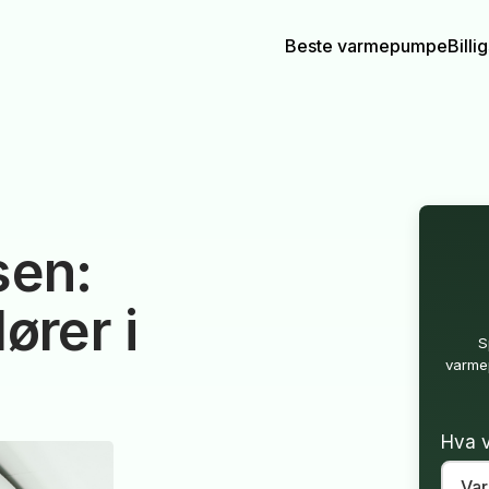
Beste varmepumpe
Bill
sen:
ører i
S
varmep
Hva v