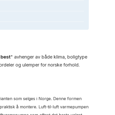
"
best
" avhenger av både klima, boligtype
rdeler og ulemper for norske forhold.
rianten som selges i Norge. Denne formen
 praktisk å montere. Luft-til-luft varmepumpen
luftvarmepumpe som oftest det beste valget.