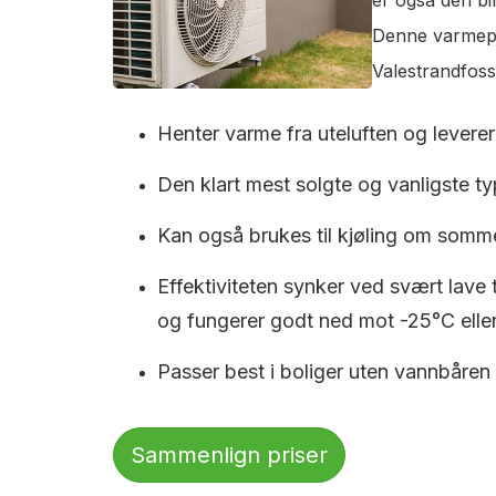
Denne varmepum
Valestrandfoss
Henter varme fra uteluften og leverer 
Den klart mest solgte og vanligste typ
Kan også brukes til kjøling om somm
Effektiviteten synker ved svært lave
og fungerer godt ned mot -25°C eller
Passer best i boliger uten vannbåren
Sammenlign priser