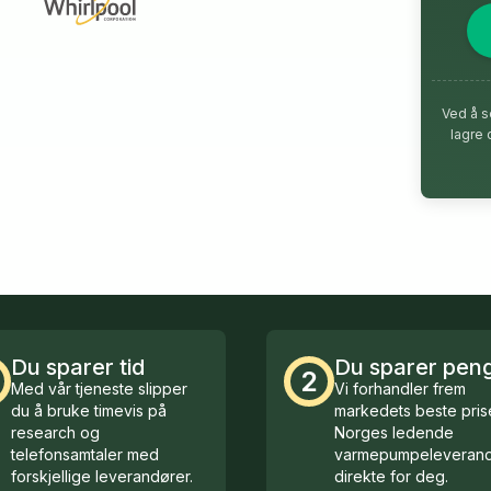
Ved å s
lagre 
Du sparer tid
Du sparer pen
2
Med vår tjeneste slipper
Vi forhandler frem
du å bruke timevis på
markedets beste prise
research og
Norges ledende
telefonsamtaler med
varmepumpeleverand
forskjellige leverandører.
direkte for deg.