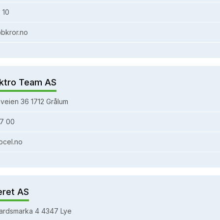
 10
bkror.no
ktro Team AS
veien 36 1712 Grålum
7 00
bcel.no
eret AS
ardsmarka 4 4347 Lye