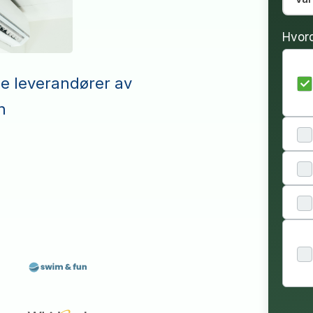
Hvor
le leverandører av
n