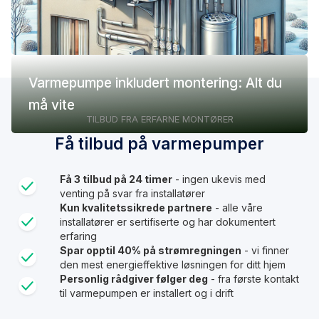
Varmepumpe inkludert montering: Alt du
må vite
TILBUD FRA ERFARNE MONTØRER
Få tilbud på varmepumper
Få 3 tilbud på 24 timer
- ingen ukevis med
venting på svar fra installatører
Kun kvalitetssikrede partnere
- alle våre
installatører er sertifiserte og har dokumentert
erfaring
Spar opptil 40% på strømregningen
- vi finner
den mest energieffektive løsningen for ditt hjem
Personlig rådgiver følger deg
- fra første kontakt
til varmepumpen er installert og i drift