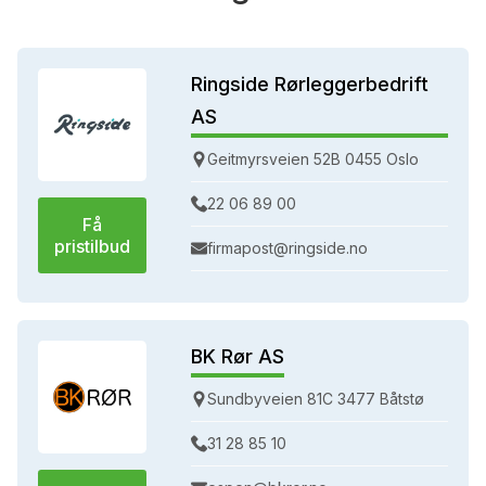
Ringside Rørleggerbedrift
AS
Geitmyrsveien 52B 0455 Oslo
22 06 89 00
Få
pristilbud
firmapost@ringside.no
BK Rør AS
Sundbyveien 81C 3477 Båtstø
31 28 85 10