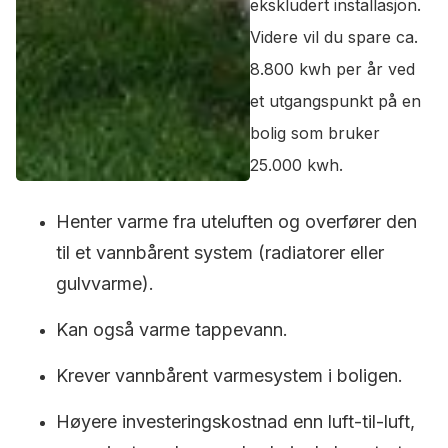
ekskludert installasjon.
Videre vil du spare ca.
8.800 kwh per år ved
et utgangspunkt på en
bolig som bruker
25.000 kwh.
Henter varme fra uteluften og overfører den
til et vannbårent system (radiatorer eller
gulvvarme).
Kan også varme tappevann.
Krever vannbårent varmesystem i boligen.
Høyere investeringskostnad enn luft-til-luft,