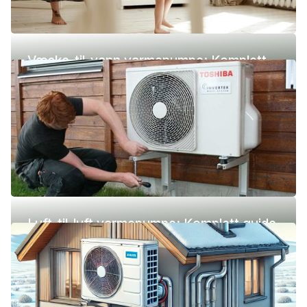
Væske-til-vann varmepumpe: Komplett
guide (pris, fordeler og ulemper)
Luft-til-luft varmepumpe: Komplett guide
(pris, fordeler og ulemper)