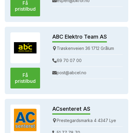
espen@bkror.no
Få
pristilbud
ABC Elektro Team AS
Trøskenveien 36 1712 Grålum
69 70 07 00
post@abcel.no
Få
pristilbud
ACsenteret AS
Prestegardsmarka 4 4347 Lye
51 77 78 70