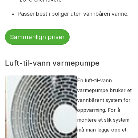
Passer best i boliger uten vannbåren varme.
Sammenlign priser
Luft-til-vann varmepumpe
En luft-til-vann
varmepumpe bruker et
vannbårent system for
oppvarming. For å
montere et slik system
må man legge opp et