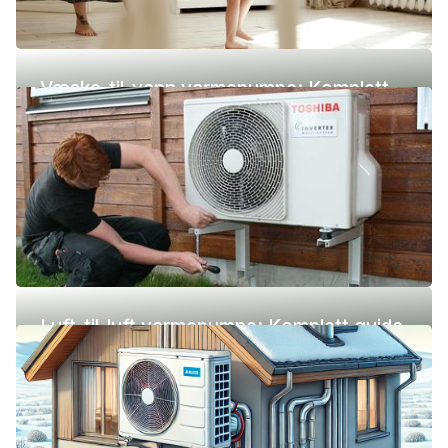
Væske-til-vann varmepumpe: Komplett
guide (pris, fordeler og ulemper)
Luft-til-luft varmepumpe: Komplett guide
(pris, fordeler og ulemper)