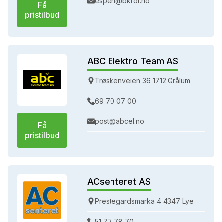
espen@bkror.no
Få
pristilbud
ABC Elektro Team AS
Trøskenveien 36 1712 Grålum
69 70 07 00
post@abcel.no
Få
pristilbud
ACsenteret AS
Prestegardsmarka 4 4347 Lye
51 77 78 70