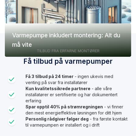
Varmepumpe inkludert montering: Alt du
må vite
TILBUD FRA ERFARNE MONTØRER
Få tilbud på varmepumper
Få 3 tilbud på 24 timer
- ingen ukevis med
venting på svar fra installatører
Kun kvalitetssikrede partnere
- alle våre
installatører er sertifiserte og har dokumentert
erfaring
Spar opptil 40% på strømregningen
- vi finner
den mest energieffektive løsningen for ditt hjem
Personlig rådgiver følger deg
- fra første kontakt
til varmepumpen er installert og i drift