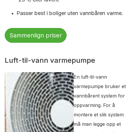
Passer best i boliger uten vannbåren varme.
Sammenlign priser
Luft-til-vann varmepumpe
En luft-til-vann
varmepumpe bruker et
vannbårent system for
oppvarming. For å
montere et slik system
må man legge opp et