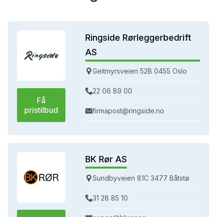
Ringside Rørleggerbedrift
AS
Geitmyrsveien 52B 0455 Oslo
22 06 89 00
Få
pristilbud
firmapost@ringside.no
BK Rør AS
Sundbyveien 81C 3477 Båtstø
31 28 85 10