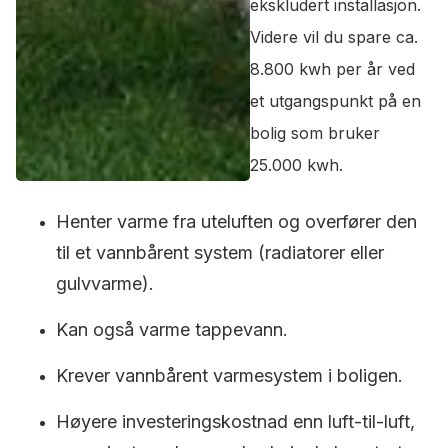
ekskludert installasjon.
Videre vil du spare ca.
8.800 kwh per år ved
et utgangspunkt på en
bolig som bruker
25.000 kwh.
Henter varme fra uteluften og overfører den
til et vannbårent system (radiatorer eller
gulvvarme).
Kan også varme tappevann.
Krever vannbårent varmesystem i boligen.
Høyere investeringskostnad enn luft-til-luft,