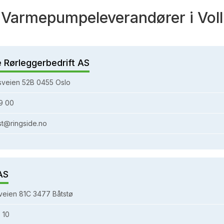
Varmepumpeleverandører i Voll
e Rørleggerbedrift AS
sveien 52B 0455 Oslo
9 00
st@ringside.no
AS
eien 81C 3477 Båtstø
 10