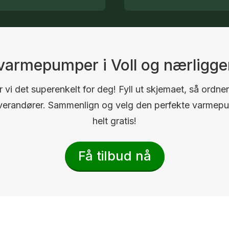
å varmepumper i Voll og nærligg
 vi det superenkelt for deg! Fyll ut skjemaet, så ordner
 leverandører. Sammenlign og velg den perfekte varmep
helt gratis!
Få tilbud nå