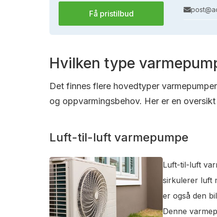
post@ac
Få pristilbud
Hvilken type varmepump
Det finnes flere hovedtyper varmepumper s
og oppvarmingsbehov. Her er en oversikt 
Luft-til-luft varmepumpe
Luft-til-luft 
sirkulerer luf
er også den bi
Denne varmepum