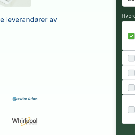
Hvor
le leverandører av