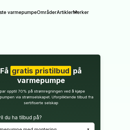
igste varmepumpe
Områder
Artikler
Merker
Få
gratis pristilbud
på
varmepumpe
par opptil 70% på strømregningen ved å kjøpe
umpen via strømselskapet. Uforpliktende tilbud fra
sertifiserte selskap
il du ha tilbud på?