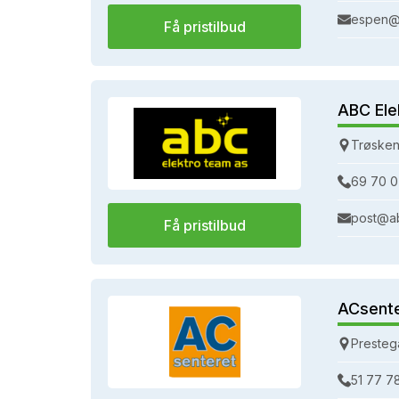
espen@
Få pristilbud
ABC Ele
Trøsken
69 70 0
post@a
Få pristilbud
ACsent
Presteg
51 77 7