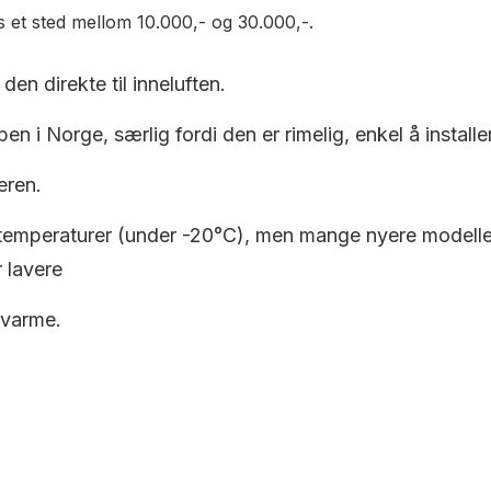
is et sted mellom 10.000,- og 30.000,-.
den direkte til inneluften.
en i Norge, særlig fordi den er rimelig, enkel å installe
eren.
 temperaturer (under -20°C), men mange nyere modeller e
 lavere
 varme.