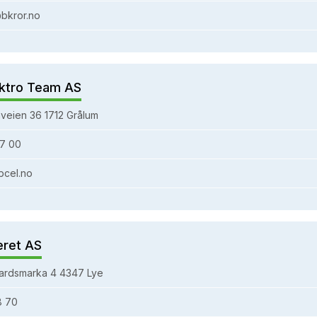
bkror.no
ktro Team AS
veien 36 1712 Grålum
7 00
bcel.no
eret AS
ardsmarka 4 4347 Lye
8 70