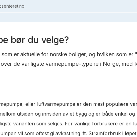
senteret.no
e bør du velge?
om er aktuelle for norske boliger, og hvilken som er 
over de vanligste varmepumpe-typene i Norge, med fo
varmepumpe, eller luftvarmepumpe er den mest populære va
t mellom utsiden og innsiden av et bygg og er både enkel og
lligste varianten som selges. For vanlige forbrukere er en 
pen vil som oftest gi avkastning ift. Strømforbruk i løpet a