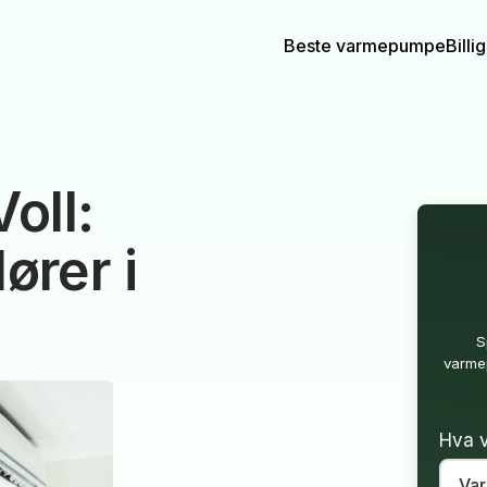
Beste varmepumpe
Bill
oll:
ører i
S
varmep
Hva v