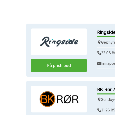
Ringsid
Geitmyr
22 06 8
firmapo
Få pristilbud
BK Rør 
Sundbyv
31 28 85