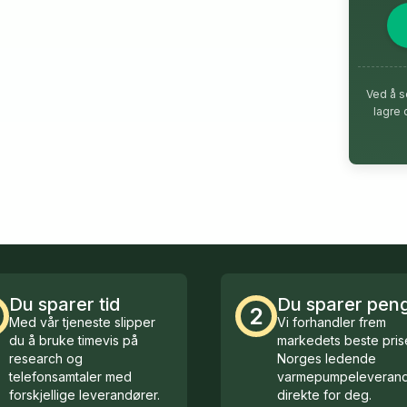
Ved å s
lagre 
Du sparer tid
Du sparer pen
2
Med vår tjeneste slipper
Vi forhandler frem
du å bruke timevis på
markedets beste prise
research og
Norges ledende
telefonsamtaler med
varmepumpeleverand
forskjellige leverandører.
direkte for deg.