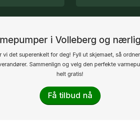
armepumper i Volleberg og nærl
 vi det superenkelt for deg! Fyll ut skjemaet, så ordner
 leverandører. Sammenlign og velg den perfekte varmep
helt gratis!
Få tilbud nå