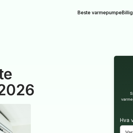
Beste varmepumpe
Bill
te
 2026
S
varmep
Hva v