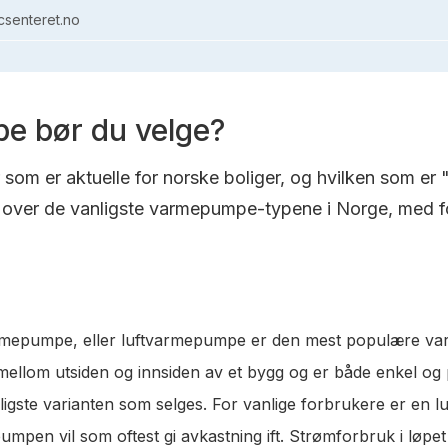
senteret.no
e bør du velge?
om er aktuelle for norske boliger, og hvilken som er 
over de vanligste varmepumpe-typene i Norge, med fo
varmepumpe, eller luftvarmepumpe er den mest populære va
t mellom utsiden og innsiden av et bygg og er både enkel og
lligste varianten som selges. For vanlige forbrukere er en 
pen vil som oftest gi avkastning ift. Strømforbruk i løpet a