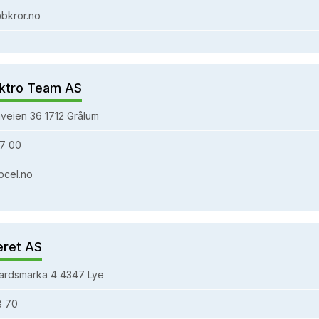
bkror.no
ktro Team AS
veien 36 1712 Grålum
7 00
bcel.no
eret AS
ardsmarka 4 4347 Lye
8 70