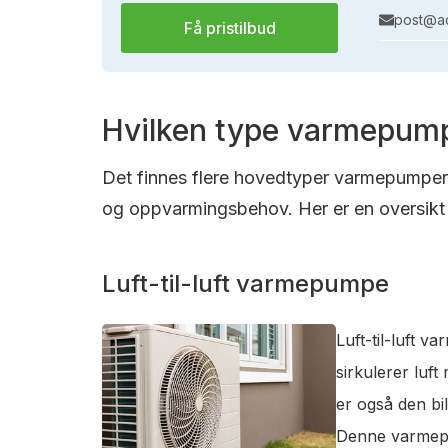
post@ac
Få pristilbud
Hvilken type varmepump
Det finnes flere hovedtyper varmepumper s
og oppvarmingsbehov. Her er en oversikt 
Luft-til-luft varmepumpe
Luft-til-luft 
sirkulerer luf
er også den bi
Denne varmepum