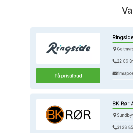
Va
Ringsid
Geitmyr
22 06 8
firmapo
Få pristilbud
BK Rør 
Sundbyv
31 28 85