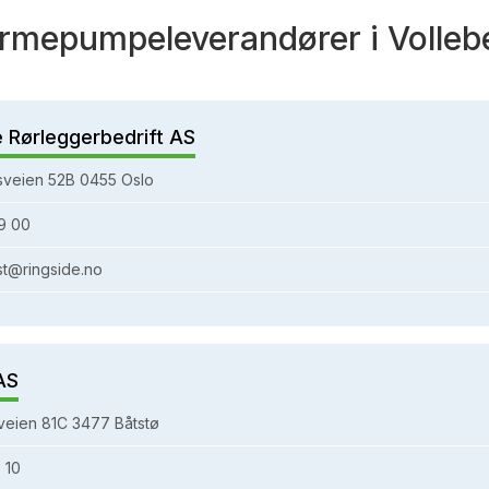
rmepumpeleverandører i Volleb
e Rørleggerbedrift AS
sveien 52B 0455 Oslo
9 00
st@ringside.no
AS
eien 81C 3477 Båtstø
 10