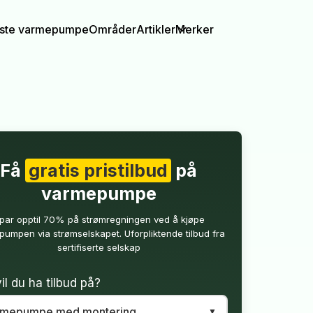
igste varmepumpe
Områder
Artikler
Merker
Få
gratis pristilbud
på
varmepumpe
par opptil 70% på strømregningen ved å kjøpe
umpen via strømselskapet. Uforpliktende tilbud fra
sertifiserte selskap
il du ha tilbud på?