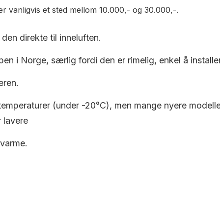
er vanligvis et sted mellom 10.000,- og 30.000,-.
den direkte til inneluften.
en i Norge, særlig fordi den er rimelig, enkel å installe
eren.
 temperaturer (under -20°C), men mange nyere modeller e
 lavere
 varme.