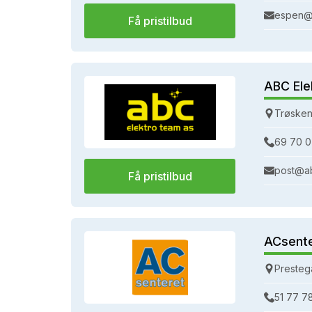
espen@
Få pristilbud
ABC Ele
Trøsken
69 70 0
post@a
Få pristilbud
ACsent
Presteg
51 77 7