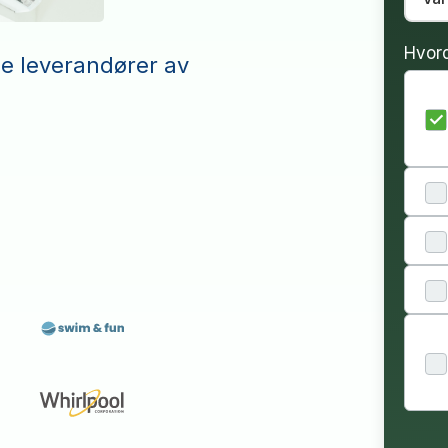
Hvor
le leverandører av