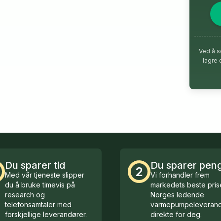
Ved å s
lagre 
Du sparer tid
Du sparer pen
2
Med vår tjeneste slipper
Vi forhandler frem
du å bruke timevis på
markedets beste prise
research og
Norges ledende
telefonsamtaler med
varmepumpeleverand
forskjellige leverandører.
direkte for deg.