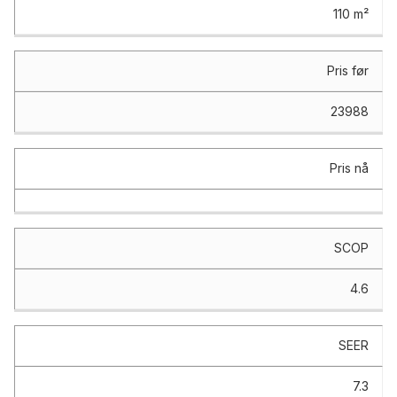
110 m²
Pris før
23988
Pris nå
SCOP
4.6
SEER
7.3