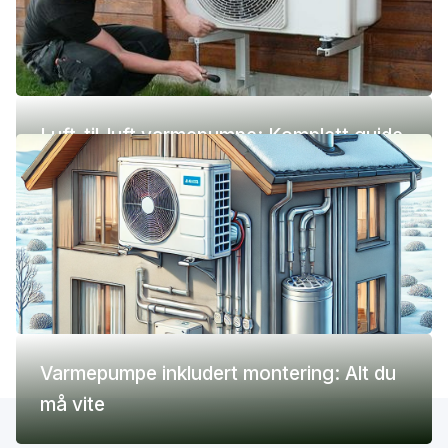
Luft-til-luft varmepumpe: Komplett guide
(pris, fordeler og ulemper)
Varmepumpe inkludert montering: Alt du
må vite