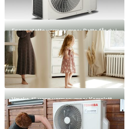
Enova støtte varmepumpe: Dette får du i
2026
Væske-til-vann varmepumpe: Komplett
guide (pris, fordeler og ulemper)