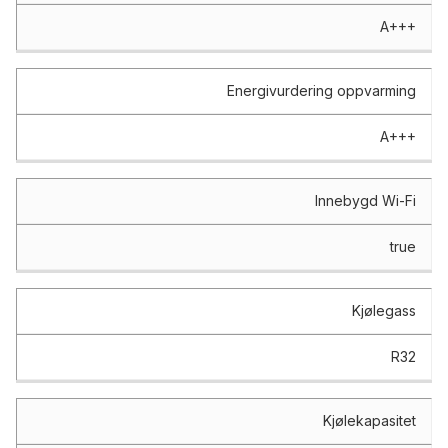
A+++
Energivurdering oppvarming
A+++
Innebygd Wi-Fi
true
Kjølegass
R32
Kjølekapasitet