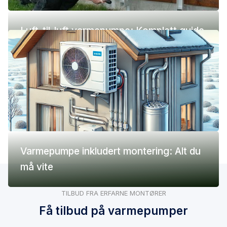
Luft-til-luft varmepumpe: Komplett guide
(pris, fordeler og ulemper)
Varmepumpe inkludert montering: Alt du
må vite
TILBUD FRA ERFARNE MONTØRER
Få tilbud på varmepumper