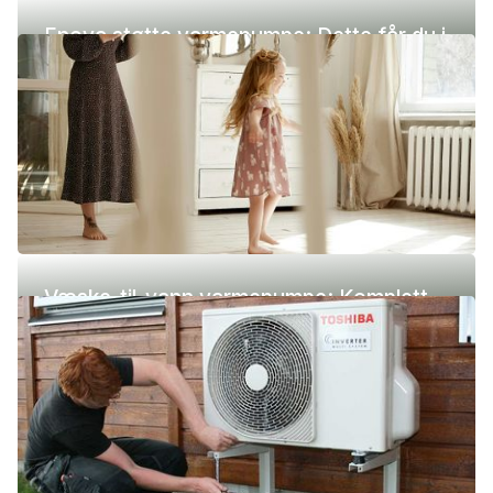
Enova støtte varmepumpe: Dette får du i
2026
Væske-til-vann varmepumpe: Komplett
guide (pris, fordeler og ulemper)