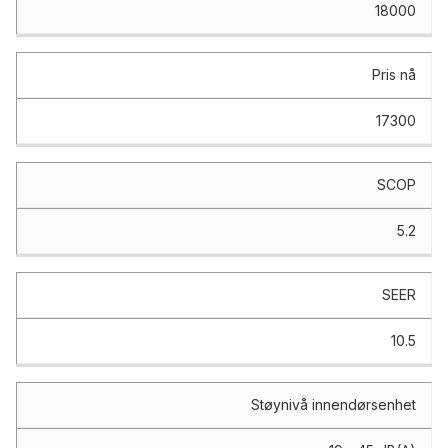
18000
Pris nå
17300
SCOP
5.2
SEER
10.5
Støynivå innendørsenhet