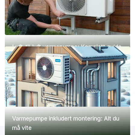
Luft-til-luft varmepumpe: Komplett guide
(pris, fordeler og ulemper)
Varmepumpe inkludert montering: Alt du
må vite