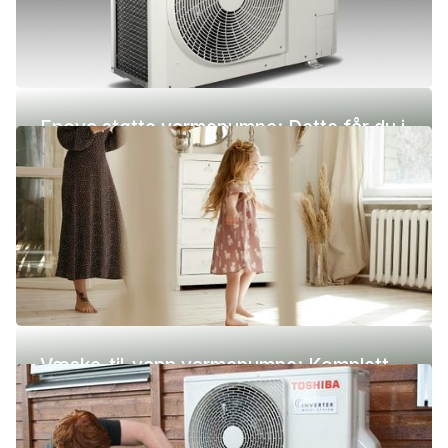
Enova støtte varmepumpe: Dette får du i
2026
Væske-til-vann varmepumpe: Komplett
guide (pris, fordeler og ulemper)