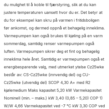
du mulighet til å koble til fjærstyring, slik at du kan
justere temperaturen uansett hvor du er. Det betyr at
du for eksempel kan skru på varmen i fritidsboligen
før ankomst, og dermed oppnå et behagelig inneklima.
Varmepumpen kan også brukes til kjøling på en varm
sommerdag, samtidig renser varmepumpen også
luften. Varmepumpen sikrer deg et fint og behagelig
inneklima hele året. Samtidig er varmepumpen også et
energibesparende valg, med utmerket ytelse Cz25wke
består av: CS-Cz25wke (innvendig del) og CU-
Cz25wke (utvendig del) SCOP 4,30 A+ med R2
kjølemedium Maks kapasitet 5,20 kW Varmekapasitet
Nominell (min. – maks.) kW 3,40 (0,85 – 5,20) COP 1)
W/W 4,66 Varmekapasitet ved -7 °C kW 3,30 COP ved