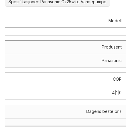
Spesifikasjoner: Panasonic Cz25wke Varmepumpe
Spesifikasjon
Verdi
Modell
Produsent
Panasonic
COP
4|1|0
Dagens beste pris