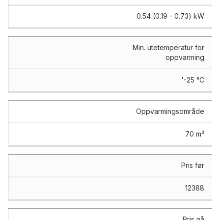
0.54 (0.19 - 0.73) kW
Min. utetemperatur for
oppvarming
'-25 °C
Oppvarmingsområde
70 m²
Pris før
12388
Pris nå