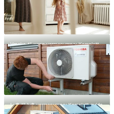
Væske-til-vann varmepumpe: Komplett
guide (pris, fordeler og ulemper)
Luft-til-luft varmepumpe: Komplett guide
(pris, fordeler og ulemper)