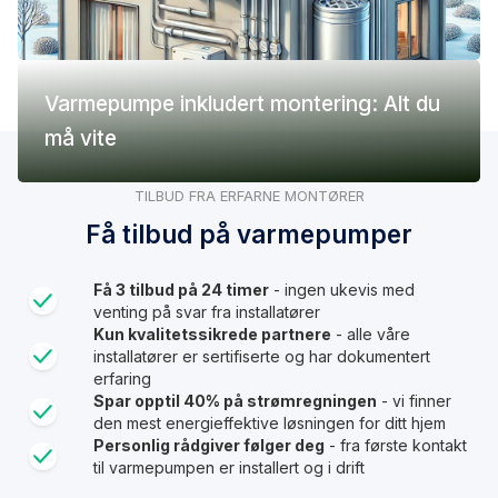
Varmepumpe inkludert montering: Alt du
må vite
TILBUD FRA ERFARNE MONTØRER
Få tilbud på varmepumper
Få 3 tilbud på 24 timer
- ingen ukevis med
venting på svar fra installatører
Kun kvalitetssikrede partnere
- alle våre
installatører er sertifiserte og har dokumentert
erfaring
Spar opptil 40% på strømregningen
- vi finner
den mest energieffektive løsningen for ditt hjem
Personlig rådgiver følger deg
- fra første kontakt
til varmepumpen er installert og i drift