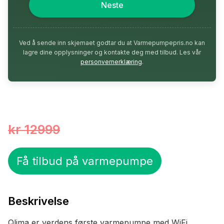
Neste
Ved å sende inn skjemaet godtar du at Varmepumpepris.no kan
lagre dine opplysninger og kontakte deg med tilbud. Les vår
personvernerklæring
.
kr 12999
Få tilbud på varmepumpe
Beskrivelse
Qlima er verdens første varmepumpe med WiFi,