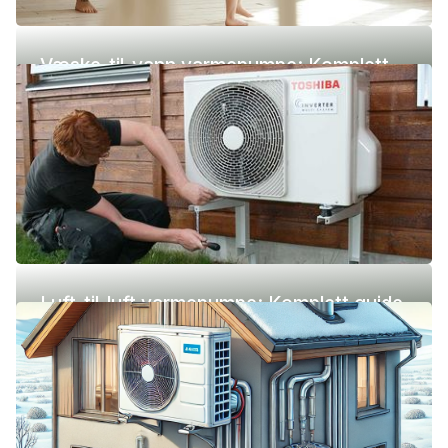
Væske-til-vann varmepumpe: Komplett
guide (pris, fordeler og ulemper)
Luft-til-luft varmepumpe: Komplett guide
(pris, fordeler og ulemper)