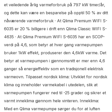
et veiledende årlig varmeforbruk på 797 kW timer/år,
og dette kan være en besparelse på opptil 50 % av ditt
nåværende varmeforbruk · At Qlima Premium WIFI S-
6035 er 20 % billigere i drift enn Qlima Classic WIFI S-
4635 · At Qlima Premium WIFI S-6035 har en SCOP-
verdi på 4,6, som betyr at hver gang varmepumpen
bruker 1kW effekt, produserer den 4,6kW varme. Det
betyr at varmepumpen i gjennomsnitt er mer enn 4,6
ganger så energieffektiv som en tradisjonell elektrisk
varmeovn. Tilpasset nordisk klima: Utviklet for nordisk
klima og inneholder varmekabel i utedelen, slik at
varmepumpen fungerer ned til -25 grader og sikrer et
varmt inneklima gjennom hele vinteren. Inneklima:
Med en Qlima varmepumpe sørger du for at luften